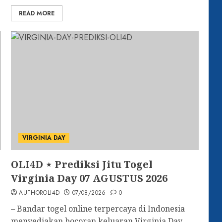
READ MORE
VIRGINIA DAY
OLI4D ⋆ Prediksi Jitu Togel
Virginia Day 07 AGUSTUS 2026
AUTHOROLI4D
07/08/2026
0
– Bandar togel online terpercaya di Indonesia
menyediakan bocoran keluaran Virginia Day