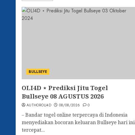
BULLSEYE
OLI4D ⋆ Prediksi Jitu Togel
Bullseye 08 AGUSTUS 2026
AUTHOROLI4D
08/08/2026
0
– Bandar togel online terpercaya di Indonesia
menyediakan bocoran keluaran Bullseye hari ini
tercepat...