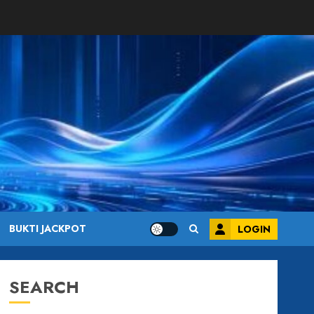
BUKTI JACKPOT
LOGIN
SEARCH