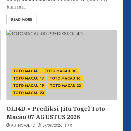
hari ini...
READ MORE
TOTO MACAU
TOTO MACAU 00
TOTO MACAU 13
TOTO MACAU 16
TOTO MACAU 19
TOTO MACAU 22
TOTO MACAU 23
OLI4D ⋆ Prediksi Jitu Togel Toto
Macau 07 AGUSTUS 2026
AUTHOROLI4D
07/08/2026
0