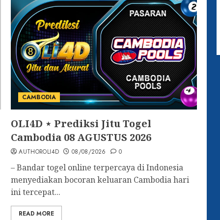
CAMBODIA
OLI4D ⋆ Prediksi Jitu Togel
Cambodia 08 AGUSTUS 2026
AUTHOROLI4D
08/08/2026
0
– Bandar togel online terpercaya di Indonesia
menyediakan bocoran keluaran Cambodia hari
ini tercepat...
READ MORE