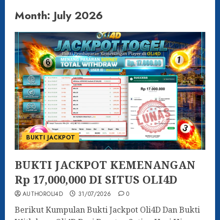
Month:
July 2026
BUKTI JACKPOT
BUKTI JACKPOT KEMENANGAN
Rp 17,000,000 DI SITUS OLI4D
AUTHOROLI4D
31/07/2026
0
Berikut Kumpulan Bukti Jackpot Oli4D Dan Bukti