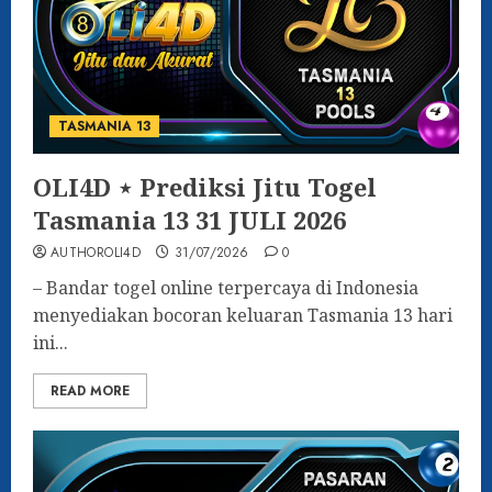
TASMANIA 13
OLI4D ⋆ Prediksi Jitu Togel
Tasmania 13 31 JULI 2026
AUTHOROLI4D
31/07/2026
0
– Bandar togel online terpercaya di Indonesia
menyediakan bocoran keluaran Tasmania 13 hari
ini...
READ MORE