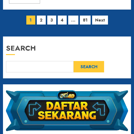
Posts
1
2
3
4
…
81
Next
pagination
SEARCH
SEARCH