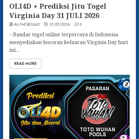
OLI4D ⋆ Prediksi Jitu Togel
Virginia Day 31 JULI 2026
AUTHOROLI4D
31/07/2026
0
– Bandar togel online terpercaya di Indonesia
menyediakan bocoran keluaran Virginia Day hari
ini...
READ MORE