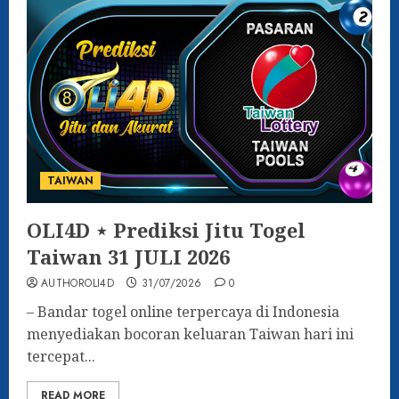
TAIWAN
OLI4D ⋆ Prediksi Jitu Togel
Taiwan 31 JULI 2026
AUTHOROLI4D
31/07/2026
0
– Bandar togel online terpercaya di Indonesia
menyediakan bocoran keluaran Taiwan hari ini
tercepat...
READ MORE