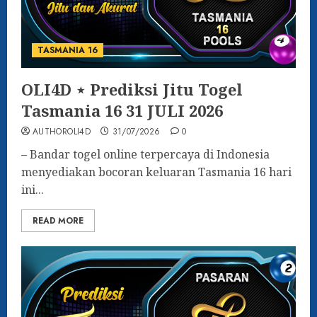
TASMANIA 16
OLI4D ⋆ Prediksi Jitu Togel
Tasmania 16 31 JULI 2026
AUTHOROLI4D
31/07/2026
0
– Bandar togel online terpercaya di Indonesia
menyediakan bocoran keluaran Tasmania 16 hari
ini...
READ MORE