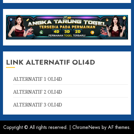
LINK ALTERNATIF OLI4D
ALTERNATIF 1
OLI4D
ALTERNATIF 2
OLI4D
ALTERNATIF 3
OLI4D
Copyright © All rights reserved.
|
ChromeNews
by AF themes.