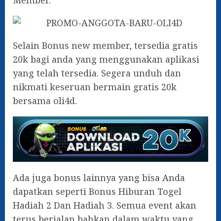
Member.
Selain Bonus new member, tersedia gratis
20k bagi anda yang menggunakan aplikasi
yang telah tersedia. Segera unduh dan
nikmati keseruan bermain gratis 20k
bersama oli4d.
Ada juga bonus lainnya yang bisa Anda
dapatkan seperti Bonus Hiburan Togel
Hadiah 2 Dan Hadiah 3. Semua event akan
terus berjalan bahkan dalam waktu yang