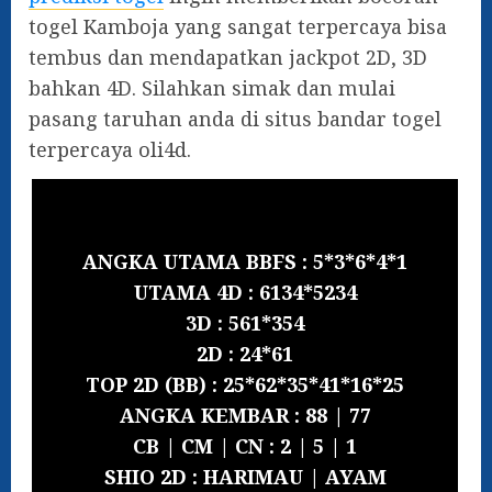
togel Kamboja yang sangat terpercaya bisa
tembus dan mendapatkan jackpot 2D, 3D
bahkan 4D. Silahkan simak dan mulai
pasang taruhan anda di situs bandar togel
terpercaya oli4d.
ANGKA UTAMA BBFS : 5*3*6*4*1
UTAMA 4D : 6134*5234
3D : 561*354
2D : 24*61
TOP 2D (BB) : 25*62*35*41*16*25
ANGKA KEMBAR : 88 | 77
CB | CM | CN : 2 | 5 | 1
SHIO 2D : HARIMAU | AYAM