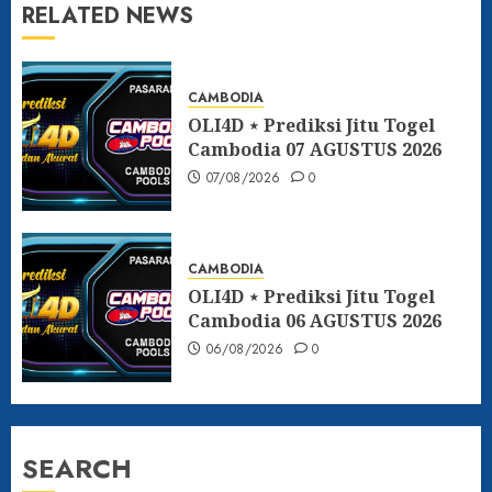
RELATED NEWS
CAMBODIA
OLI4D ⋆ Prediksi Jitu Togel
Cambodia 07 AGUSTUS 2026
07/08/2026
0
CAMBODIA
OLI4D ⋆ Prediksi Jitu Togel
Cambodia 06 AGUSTUS 2026
06/08/2026
0
SEARCH