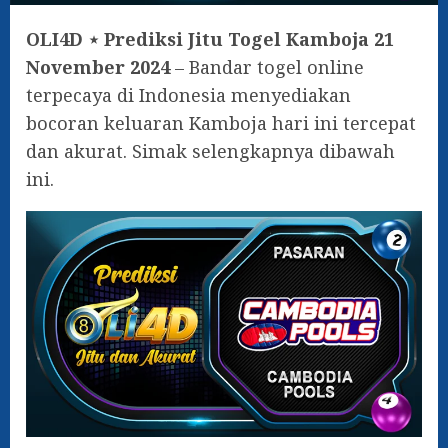
OLI4D ⋆ Prediksi Jitu Togel Kamboja 21
November 2024
– Bandar togel online
terpecaya di Indonesia menyediakan
bocoran keluaran Kamboja hari ini tercepat
dan akurat. Simak selengkapnya dibawah
ini.