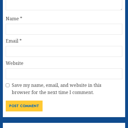
Name
*
Email
*
Website
Save my name, email, and website in this
browser for the next time I comment.