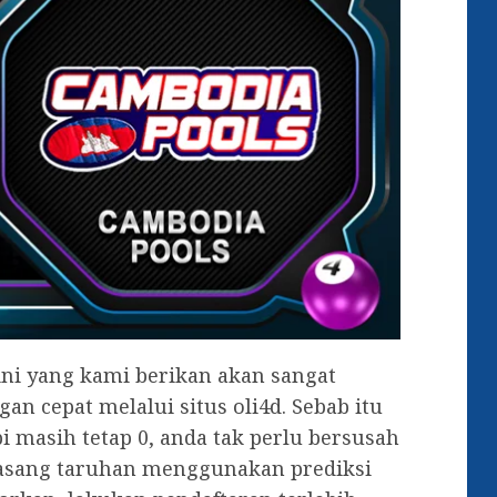
ini yang kami berikan akan sangat
n cepat melalui situs oli4d. Sebab itu
 masih tetap 0, anda tak perlu bersusah
asang taruhan menggunakan prediksi