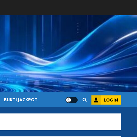
BUKTI JACKPOT
LOGIN