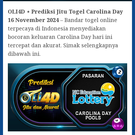
OLI4D ⋆ Prediksi Jitu Togel Carolina Day
16 November 2024
– Bandar togel online
terpecaya di Indonesia menyediakan
bocoran keluaran Carolina Day hari ini
tercepat dan akurat. Simak selengkapnya
dibawah ini.