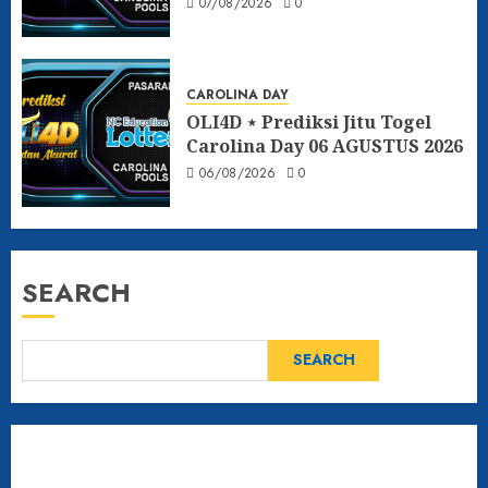
07/08/2026
0
CAROLINA DAY
OLI4D ⋆ Prediksi Jitu Togel
Carolina Day 06 AGUSTUS 2026
06/08/2026
0
SEARCH
SEARCH