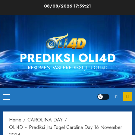
Skip
08/08/2026
17:59:21
to
content
PREDIKSI OLI4D
REKOMENDASI PREDIKSI JITU OLI4D
Primary
Menu
Home
CAROLINA DAY
OLI4D ⋆ Prediksi Jitu Togel Carolina Day 16 November
2024