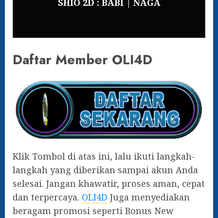
SHIO 2D : BABI | NAGA
Daftar Member OLI4D
Klik Tombol di atas ini, lalu ikuti langkah-
langkah yang diberikan sampai akun Anda
selesai. Jangan khawatir, proses aman, cepat
dan terpercaya.
OLI4D
Juga menyediakan
beragam promosi seperti Bonus New