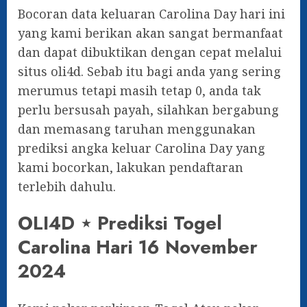
Bocoran data keluaran Carolina Day hari ini
yang kami berikan akan sangat bermanfaat
dan dapat dibuktikan dengan cepat melalui
situs oli4d. Sebab itu bagi anda yang sering
merumus tetapi masih tetap 0, anda tak
perlu bersusah payah, silahkan bergabung
dan memasang taruhan menggunakan
prediksi angka keluar Carolina Day yang
kami bocorkan, lakukan pendaftaran
terlebih dahulu.
OLI4D ⋆ Prediksi Togel
Carolina Hari 16 November
2024