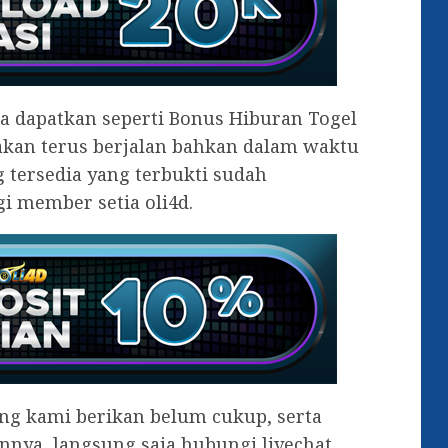
da dapatkan seperti Bonus Hiburan Togel
akan terus berjalan bahkan dalam waktu
ng tersedia yang terbukti sudah
 member setia oli4d.
ang kami berikan belum cukup, serta
nya, langsung saja hubungi livechat