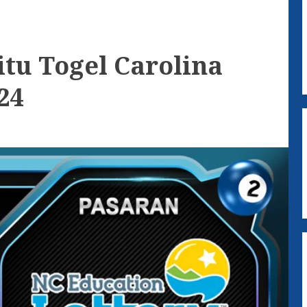
itu Togel Carolina
24