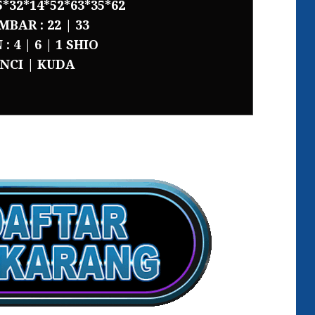
5*32*14*52*63*35*62
BAR : 22 | 33
: 4 | 6 | 1 SHIO
INCI | KUDA