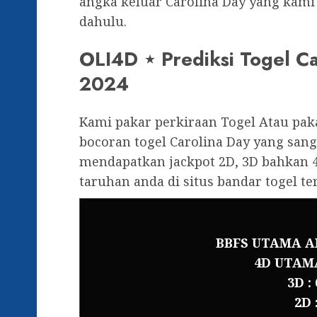
angka keluar Carolina Day yang kami
dahulu.
OLI4D ⋆ Prediksi Togel C
2024
Kami pakar perkiraan Togel Atau pa
bocoran togel Carolina Day yang sang
mendapatkan jackpot 2D, 3D bahkan 4
taruhan anda di situs bandar togel te
BBFS UTAMA AN
4D UTAMA
3D :
2D 