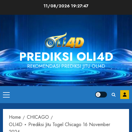
Skip
11/08/2026
19:27:48
to
content
PREDIKSI OLI4D
REKOMENDASI PREDIKSI JITU OLI4D
Primary
Menu
Home
CHICAGO
OLI4D ⋆ Prediksi Jitu Togel Chicago 16 November
2024