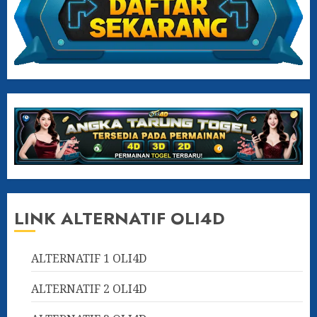
LINK ALTERNATIF OLI4D
ALTERNATIF 1
OLI4D
ALTERNATIF 2
OLI4D