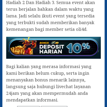
Hadiah 2 Dan Hadiah 3. Semua event akan
terus berjalan bahkan dalam waktu yang
lama. Jadi selalu ikuti event yang tersedia
yang terbukti sudah memberikan banyak
kemenangan bagi member setia oli4d.
Bagi kalian yang merasa informasi yang
kami berikan belum cukup, serta ingin
menanyakan bonus menarik lainnya,
langsung saja hubungi livechat layanan
24jam yang akan mempermudah anda
mendapatkan informasi.