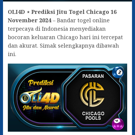
OLI4D ⋆ Prediksi Jitu Togel Chicago 16
November 2024
– Bandar togel online
terpecaya di Indonesia menyediakan
bocoran keluaran Chicago hari ini tercepat
dan akurat. Simak selengkapnya dibawah
ini.