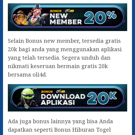
Selain Bonus new member, tersedia gratis
20k bagi anda yang menggunakan aplikasi
yang telah tersedia. Segera unduh dan
nikmati keseruan bermain gratis 20k
bersama oli4d.
Ada juga bonus lainnya yang bisa Anda
dapatkan seperti Bonus Hiburan Togel