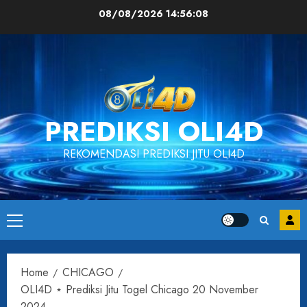
Skip
08/08/2026
14:56:09
to
content
PREDIKSI OLI4D
REKOMENDASI PREDIKSI JITU OLI4D
Primary
Menu
Home
CHICAGO
OLI4D ⋆ Prediksi Jitu Togel Chicago 20 November
2024