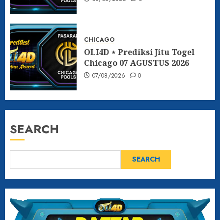
CHICAGO
OLI4D ⋆ Prediksi Jitu Togel
Chicago 07 AGUSTUS 2026
07/08/2026
0
SEARCH
SEARCH