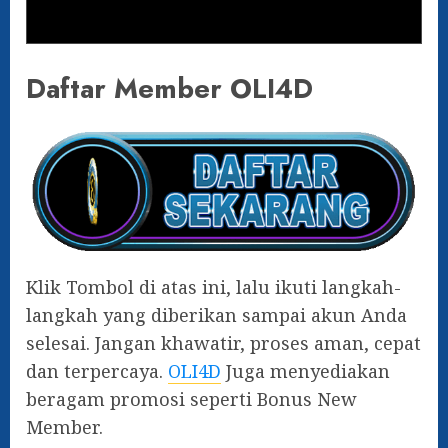
Daftar Member OLI4D
Klik Tombol di atas ini, lalu ikuti langkah-
langkah yang diberikan sampai akun Anda
selesai. Jangan khawatir, proses aman, cepat
dan terpercaya.
OLI4D
Juga menyediakan
beragam promosi seperti Bonus New
Member.