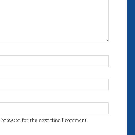
 browser for the next time I comment.