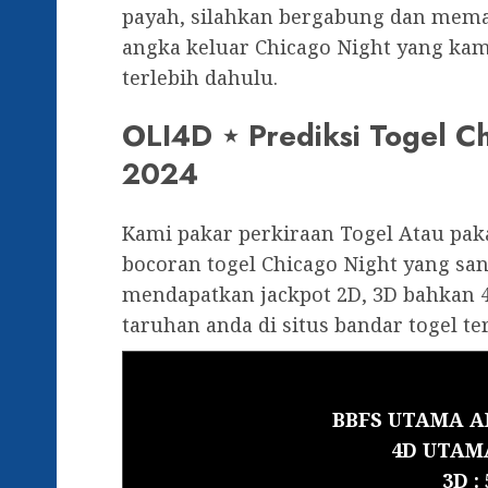
payah, silahkan bergabung dan mem
angka keluar Chicago Night yang kam
terlebih dahulu.
OLI4D ⋆ Prediksi Togel C
2024
Kami pakar perkiraan Togel Atau pa
bocoran togel Chicago Night yang san
mendapatkan jackpot 2D, 3D bahkan 4
taruhan anda di situs bandar togel te
BBFS UTAMA AN
4D UTAMA
3D :