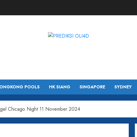
PREDIKSI OLI4D
REKOMENDASI PREDIKSI JITU OLI4D
ONGKONG POOLS
HK SIANG
SINGAPORE
SYDNEY
Togel Chicago Night 11 November 2024