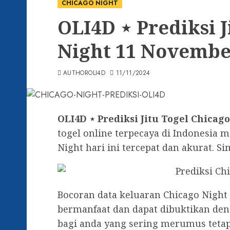
CHICAGO NIGHT
OLI4D ⋆ Prediksi J
Night 11 Novembe
AUTHOROLI4D
11/11/2024
OLI4D ⋆ Prediksi Jitu Togel Chicag
togel online terpecaya di Indonesia
Night hari ini tercepat dan akurat. S
Bocoran data keluaran Chicago Night 
bermanfaat dan dapat dibuktikan denga
bagi anda yang sering merumus tetapi