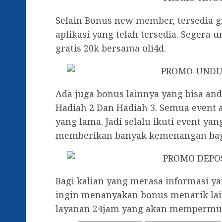
Selain Bonus new member, tersedia 
aplikasi yang telah tersedia. Segera
gratis 20k bersama oli4d.
Ada juga bonus lainnya yang bisa an
Hadiah 2 Dan Hadiah 3. Semua event 
yang lama. Jadi selalu ikuti event ya
memberikan banyak kemenangan bagi
Bagi kalian yang merasa informasi y
ingin menanyakan bonus menarik lain
layanan 24jam yang akan mempermud