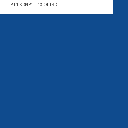
ALTERNATIF 3
OLI4D