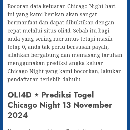
Bocoran data keluaran Chicago Night hari
ini yang kami berikan akan sangat
bermanfaat dan dapat dibuktikan dengan
cepat melalui situs oli4d. Sebab itu bagi
anda yang sering merumus tetapi masih
tetap 0, anda tak perlu bersusah payah,
silahkan bergabung dan memasang taruhan
menggunakan prediksi angka keluar
Chicago Night yang kami bocorkan, lakukan
pendaftaran terlebih dahulu.
OLI4D ⋆ Prediksi Togel
Chicago Night 13 November
2024