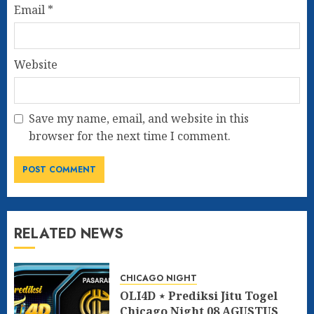
Email
*
Website
Save my name, email, and website in this
browser for the next time I comment.
RELATED NEWS
CHICAGO NIGHT
OLI4D ⋆ Prediksi Jitu Togel
Chicago Night 08 AGUSTUS