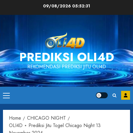
Skip
09/08/2026
05:52:31
to
content
PREDIKSI OLI4D
REKOMENDASI PREDIKSI JITU OLI4D
Primary
Menu
Home
CHICAGO NIGHT
OLI4D ⋆ Prediksi Jitu Togel Chicago Night 13
November 2024