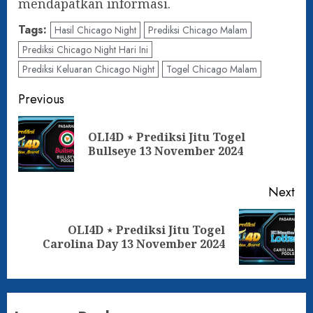
mendapatkan informasi.
Tags:
Hasil Chicago Night
Prediksi Chicago Malam
Prediksi Chicago Night Hari Ini
Prediksi Keluaran Chicago Night
Togel Chicago Malam
Post
Previous
navigation
OLI4D ⋆ Prediksi Jitu Togel
Pre
Bullseye 13 November 2024
pos
Next
OLI4D ⋆ Prediksi Jitu Togel
Next
Carolina Day 13 November 2024
post: