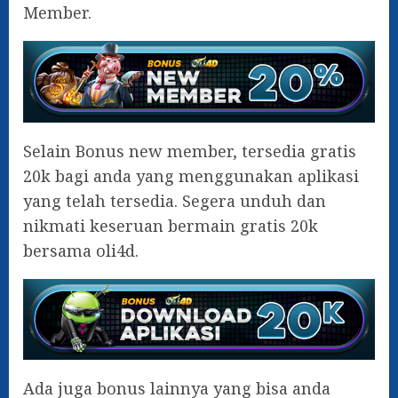
Member.
Selain Bonus new member, tersedia gratis
20k bagi anda yang menggunakan aplikasi
yang telah tersedia. Segera unduh dan
nikmati keseruan bermain gratis 20k
bersama oli4d.
Ada juga bonus lainnya yang bisa anda