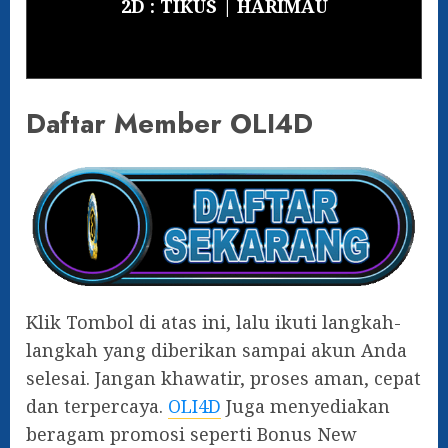
2D : TIKUS | HARIMAU
Daftar Member OLI4D
Klik Tombol di atas ini, lalu ikuti langkah-
langkah yang diberikan sampai akun Anda
selesai. Jangan khawatir, proses aman, cepat
dan terpercaya.
OLI4D
Juga menyediakan
beragam promosi seperti Bonus New