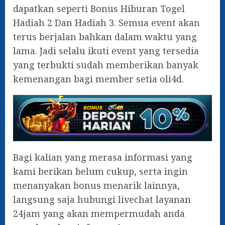
dapatkan seperti Bonus Hiburan Togel
Hadiah 2 Dan Hadiah 3. Semua event akan
terus berjalan bahkan dalam waktu yang
lama. Jadi selalu ikuti event yang tersedia
yang terbukti sudah memberikan banyak
kemenangan bagi member setia oli4d.
Bagi kalian yang merasa informasi yang
kami berikan belum cukup, serta ingin
menanyakan bonus menarik lainnya,
langsung saja hubungi livechat layanan
24jam yang akan mempermudah anda