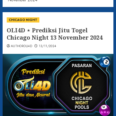
CHICAGO NIGHT
OLI4D ⋆ Prediksi Jitu Togel
Chicago Night 13 November 2024
AUTHOROLI4D
13/11/2024