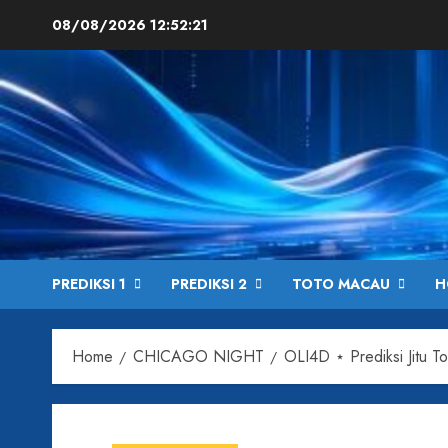
Skip
08/08/2026
12:52:23
to
content
PREDIKSI 1
PREDIKSI 2
TOTO MACAU
H
Home
CHICAGO NIGHT
OLI4D ⋆ Prediksi Jitu 