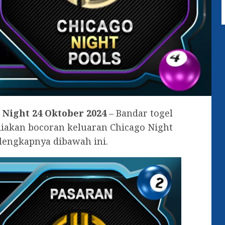
o Night 24 Oktober 2024
– Bandar togel
diakan bocoran keluaran Chicago Night
elengkapnya dibawah ini.