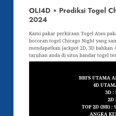
OLI4D ⋆ Prediksi Togel C
2024
Kami pakar perkiraan Togel Atau pa
bocoran togel Chicago Night yang san
mendapatkan jackpot 2D, 3D bahkan 4
taruhan anda di situs bandar togel te
BBFS UTAMA AN
4D UTAMA
3D :
2D 
TOP 2D (BB) : 
ANGKA KEM