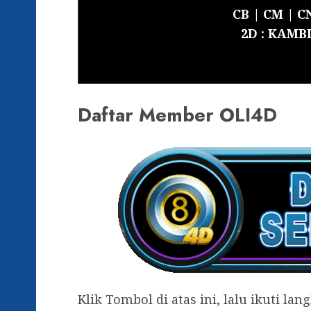
CB | CM | CN
2D : KAMB
Daftar Member OLI4D
Klik Tombol di atas ini, lalu ikuti l