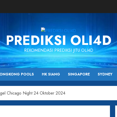
PREDIKSI OLI4D
REKOMENDASI PREDIKSI JITU OLI4D
ONGKONG POOLS
HK SIANG
SINGAPORE
SYDNEY
Togel Chicago Night 24 Oktober 2024