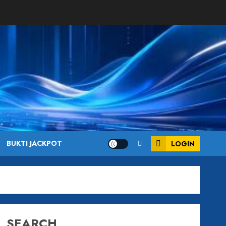
BUKTI JACKPOT
LOGIN
SEARCH