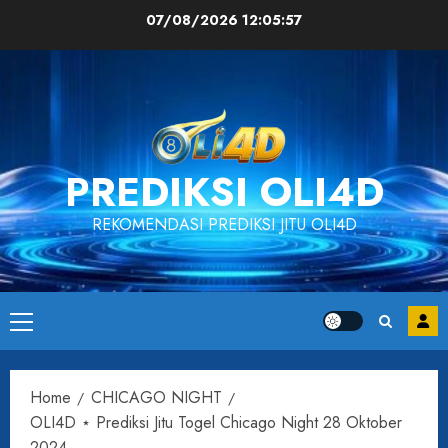
Skip
07/08/2026
12:05:58
to
content
PREDIKSI OLI4D
REKOMENDASI PREDIKSI JITU OLI4D
Primary
Menu
Home
CHICAGO NIGHT
OLI4D ⋆ Prediksi Jitu Togel Chicago Night 28 Oktober
2024