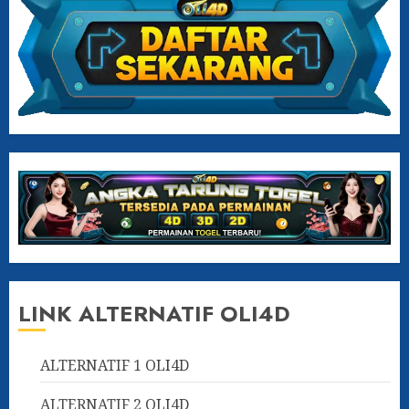
LINK ALTERNATIF OLI4D
ALTERNATIF 1
OLI4D
ALTERNATIF 2
OLI4D