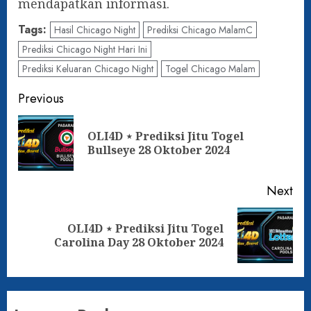
mendapatkan informasi.
Tags:
Hasil Chicago Night
Prediksi Chicago MalamC
Prediksi Chicago Night Hari Ini
Prediksi Keluaran Chicago Night
Togel Chicago Malam
Post
Previous
navigation
OLI4D ⋆ Prediksi Jitu Togel
Pre
Bullseye 28 Oktober 2024
pos
Next
OLI4D ⋆ Prediksi Jitu Togel
Next
Carolina Day 28 Oktober 2024
post: