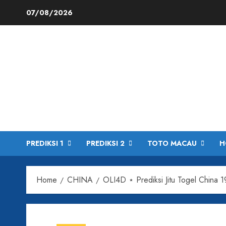
Skip
07/08/2026
to
content
PREDIKSI 1
PREDIKSI 2
TOTO MACAU
H
Home
CHINA
OLI4D ⋆ Prediksi Jitu Togel China