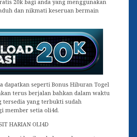
gratis 20k bagi anda yang menggunakan
 unduh dan nikmati keseruan bermain
da dapatkan seperti Bonus Hiburan Togel
akan terus berjalan bahkan dalam waktu
ng tersedia yang terbukti sudah
 member setia oli4d.