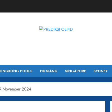
PREDIKSI OLI4D
REKOMENDASI PREDIKSI JITU OLI4D
ONGKONG POOLS
HK SIANG
SINGAPORE
SYDNEY
 19 November 2024