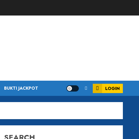
BUKTI JACKPOT
LOGIN
SEARCH