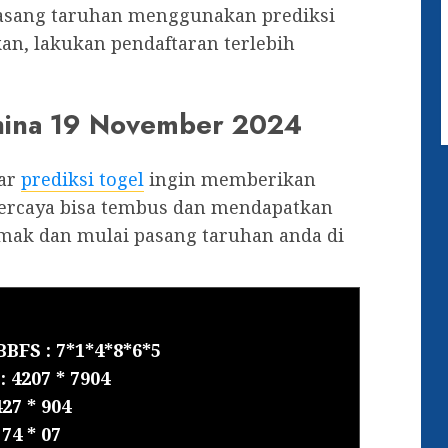
asang taruhan menggunakan prediksi
an, lakukan pendaftaran terlebih
China 19 November 2024
kar
prediksi togel
ingin memberikan
percaya bisa tembus dan mendapatkan
imak dan mulai pasang taruhan anda di
FS : 7*1*4*8*6*5
 4207 * 7904
427 * 904
 74 * 07