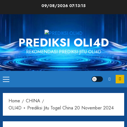
Skip
09/08/2026
07:13:15
to
content
PREDIKSI OLI4D
REKOMENDASI PREDIKSI JITU OLI4D
Primary
Menu
Home
CHINA
OLI4D ⋆ Prediksi Jitu Togel China 20 November 2024