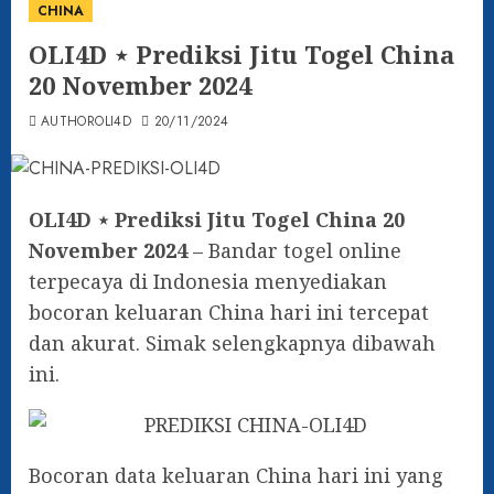
CHINA
OLI4D ⋆ Prediksi Jitu Togel China
20 November 2024
AUTHOROLI4D
20/11/2024
OLI4D ⋆ Prediksi Jitu Togel China 20
November 2024
– Bandar togel online
terpecaya di Indonesia menyediakan
bocoran keluaran China hari ini tercepat
dan akurat. Simak selengkapnya dibawah
ini.
Bocoran data keluaran China hari ini yang