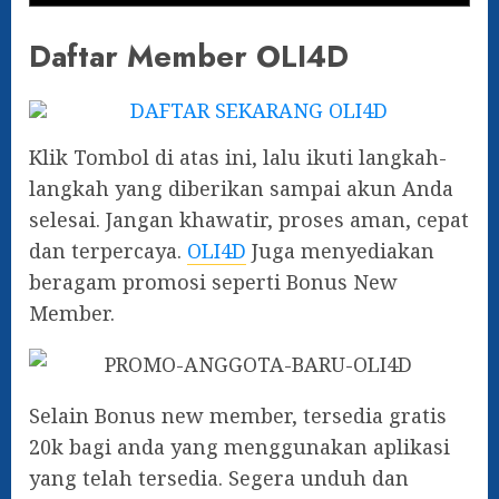
Daftar Member OLI4D
Klik Tombol di atas ini, lalu ikuti langkah-
langkah yang diberikan sampai akun Anda
selesai. Jangan khawatir, proses aman, cepat
dan terpercaya.
OLI4D
Juga menyediakan
beragam promosi seperti Bonus New
Member.
Selain Bonus new member, tersedia gratis
20k bagi anda yang menggunakan aplikasi
yang telah tersedia. Segera unduh dan