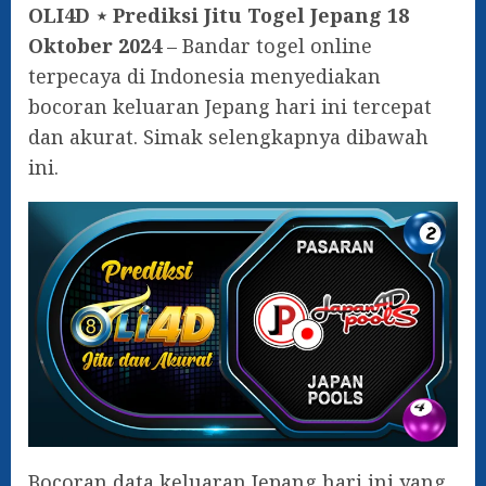
OLI4D ⋆ Prediksi Jitu Togel Jepang 18
Oktober 2024
– Bandar togel online
terpecaya di Indonesia menyediakan
bocoran keluaran Jepang hari ini tercepat
dan akurat. Simak selengkapnya dibawah
ini.
Bocoran data keluaran Jepang hari ini yang