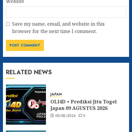
Website
Save my name, email, and website in this
browser for the next time I comment.
RELATED NEWS
JAPAN
OLI4D ⋆ Prediksi Jitu Togel
Japan 09 AGUSTUS 2026
09/08/2026
0