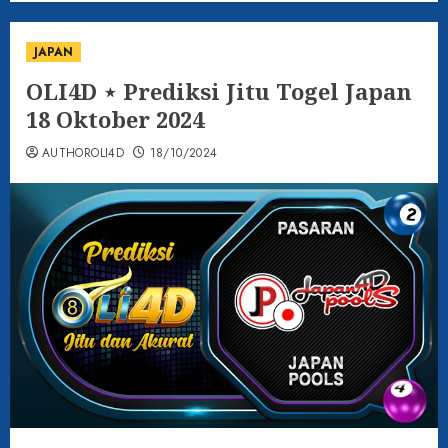
JAPAN
OLI4D ⋆ Prediksi Jitu Togel Japan
18 Oktober 2024
AUTHOROLI4D
18/10/2024