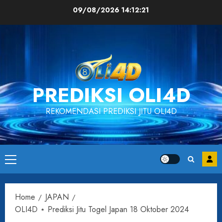
Skip
09/08/2026
14:12:22
to
content
PREDIKSI OLI4D
REKOMENDASI PREDIKSI JITU OLI4D
Primary
Menu
Home
JAPAN
OLI4D ⋆ Prediksi Jitu Togel Japan 18 Oktober 2024