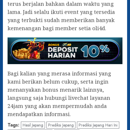
terus berjalan bahkan dalam waktu yang
lama. Jadi selalu ikuti event yang tersedia
yang terbukti sudah memberikan banyak
kemenangan bagi member setia oli4d.
Bagi kalian yang merasa informasi yang
kami berikan belum cukup, serta ingin
menanyakan bonus menarik lainnya,
langsung saja hubungi livechat layanan
24jam yang akan mempermudah anda
mendapatkan informasi.
Tags:
Hasil Jepang
Prediksi Jepang
Prediksi Jepang Hari Ini