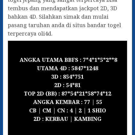
tembus dan mendapatkan jackpot 2D, 3D
bahkan 4D. Silahkan simak dan mulai
pasang taruhan anda di situs bandar togel
terpercaya oli4d.
ANGKA UTAMA BBFS : 7*4*1*5*2**8
UTAMA 4D : 5847*1248
3D : 854*751
2D : 54*81
TOP 2D (BB) : 87*54*21*58*74*12
ANGKA KEMBAR : 77 | 55
CB | CM | CN : 4 | 2 | 1 SHIO
2D : KERBAU | KAMBING