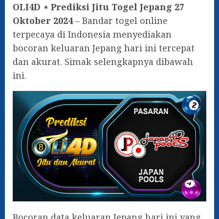
OLI4D ⋆ Prediksi Jitu Togel Jepang 27
Oktober 2024
– Bandar togel online
terpecaya di Indonesia menyediakan
bocoran keluaran Jepang hari ini tercepat
dan akurat. Simak selengkapnya dibawah
ini.
Bocoran data keluaran Jepang hari ini yang