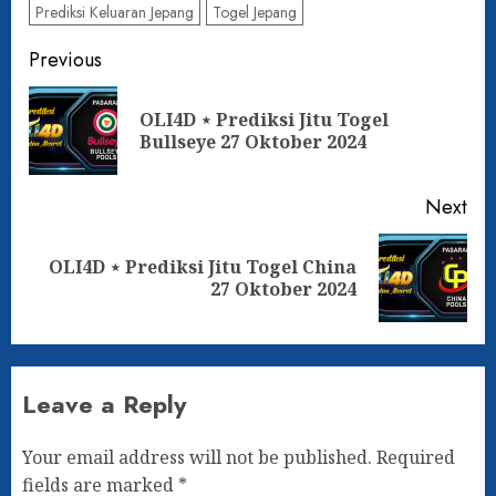
Prediksi Keluaran Jepang
Togel Jepang
Post
Previous
navigation
OLI4D ⋆ Prediksi Jitu Togel
Pre
Bullseye 27 Oktober 2024
pos
Next
OLI4D ⋆ Prediksi Jitu Togel China
Next
27 Oktober 2024
post:
Leave a Reply
Your email address will not be published.
Required
fields are marked
*