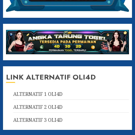
LINK ALTERNATIF OLI4D
ALTERNATIF 1
OLI4D
ALTERNATIF 2
OLI4D
ALTERNATIF 3
OLI4D