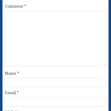
Comment
*
Name
*
Email
*