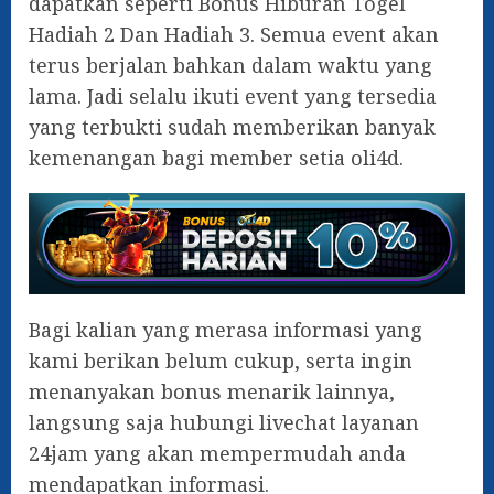
dapatkan seperti Bonus Hiburan Togel
Hadiah 2 Dan Hadiah 3. Semua event akan
terus berjalan bahkan dalam waktu yang
lama. Jadi selalu ikuti event yang tersedia
yang terbukti sudah memberikan banyak
kemenangan bagi member setia oli4d.
Bagi kalian yang merasa informasi yang
kami berikan belum cukup, serta ingin
menanyakan bonus menarik lainnya,
langsung saja hubungi livechat layanan
24jam yang akan mempermudah anda
mendapatkan informasi.