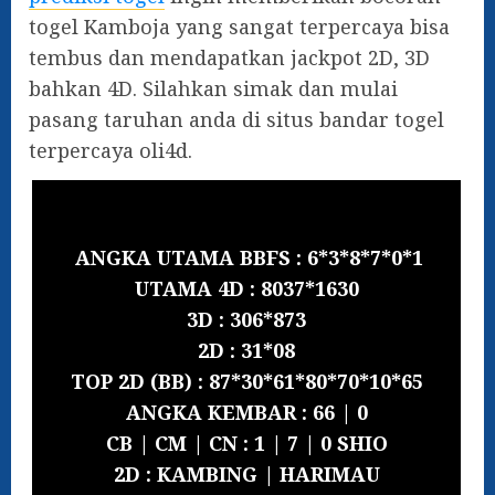
togel Kamboja yang sangat terpercaya bisa
tembus dan mendapatkan jackpot 2D, 3D
bahkan 4D. Silahkan simak dan mulai
pasang taruhan anda di situs bandar togel
terpercaya oli4d.
ANGKA UTAMA BBFS : 6*3*8*7*0*1
UTAMA 4D : 8037*1630
3D : 306*873
2D : 3
1*08
TOP 2D (BB) : 87*30*61*80*70*10*65
ANGKA KEMBAR : 66
| 0
CB | CM | CN : 1 | 7 | 0 SHIO
2D : KAMBING
| HARIMAU