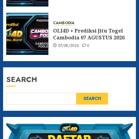
CAMBODIA
OLI4D ⋆ Prediksi Jitu Togel
Cambodia 07 AGUSTUS 2026
07/08/2026
0
SEARCH
SEARCH