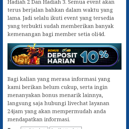
Hadiah 2 Dan Hadiah 3. Semua event akan
terus berjalan bahkan dalam waktu yang
lama. Jadi selalu ikuti event yang tersedia
yang terbukti sudah memberikan banyak
kemenangan bagi member setia oli4d.
Bagi kalian yang merasa informasi yang
kami berikan belum cukup, serta ingin
menanyakan bonus menarik lainnya,
langsung saja hubungi livechat layanan
24jam yang akan mempermudah anda
mendapatkan informasi.