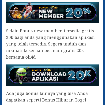
Selain Bonus new member, tersedia gratis
20k bagi anda yang menggunakan aplikasi
yang telah tersedia. Segera unduh dan
nikmati keseruan bermain gratis 20k
bersama oli4d.
Ada juga bonus lainnya yang bisa Anda
dapatkan seperti Bonus Hiburan Togel