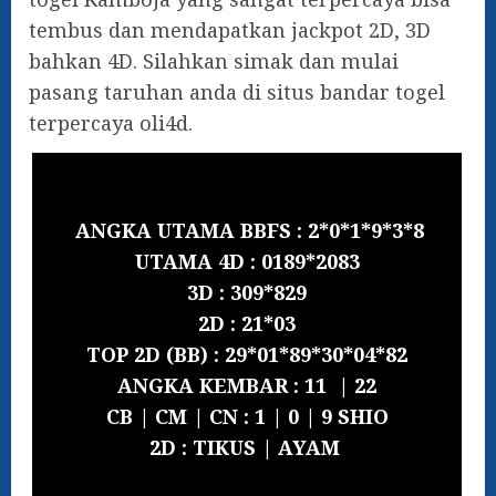
tembus dan mendapatkan jackpot 2D, 3D
bahkan 4D. Silahkan simak dan mulai
pasang taruhan anda di situs bandar togel
terpercaya oli4d.
ANGKA UTAMA BBFS : 2*0*1*9*3*8
UTAMA 4D : 0189*2083
3D : 309*829
2D :
21*03
TOP 2D (BB) : 29*01*89*30*04*82
ANGKA KEMBAR : 11
| 22
CB | CM | CN : 1 | 0 | 9 SHIO
2D : TIKUS
| AYAM