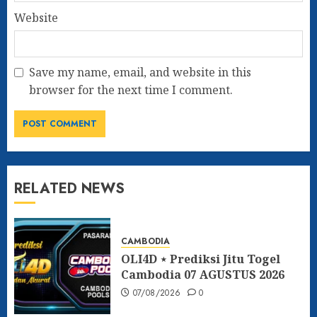
Website
Save my name, email, and website in this
browser for the next time I comment.
RELATED NEWS
CAMBODIA
OLI4D ⋆ Prediksi Jitu Togel
Cambodia 07 AGUSTUS 2026
07/08/2026
0