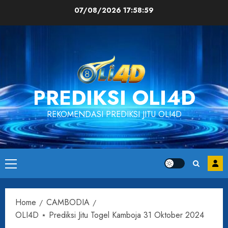
Skip
07/08/2026
17:58:59
to
content
PREDIKSI OLI4D
REKOMENDASI PREDIKSI JITU OLI4D
Primary
Menu
Home
CAMBODIA
OLI4D ⋆ Prediksi Jitu Togel Kamboja 31 Oktober 2024