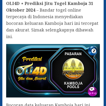
OLI4D ⋆ Prediksi Jitu Togel Kamboja 31
Oktober 2024
– Bandar togel online
terpecaya di Indonesia menyediakan
bocoran keluaran Kamboja hari ini tercepat
dan akurat. Simak selengkapnya dibawah
ini.
Bocoran data keluaran Kamboja hari ini