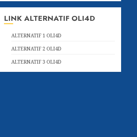
LINK ALTERNATIF OLI4D
ALTERNATIF 1
OLI4D
ALTERNATIF 2
OLI4D
ALTERNATIF 3
OLI4D