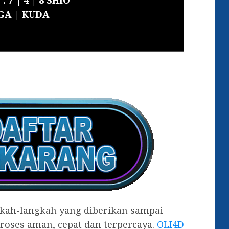
: 7 | 4 | 8 SHIO
GA | KUDA
angkah-langkah yang diberikan sampai
proses aman, cepat dan terpercaya.
OLI4D