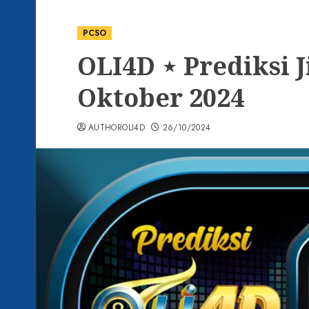
PCSO
OLI4D ⋆ Prediksi J
Oktober 2024
AUTHOROLI4D
26/10/2024