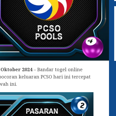
6 Oktober 2024
– Bandar togel online
ocoran keluaran PCSO hari ini tercepat
wah ini.