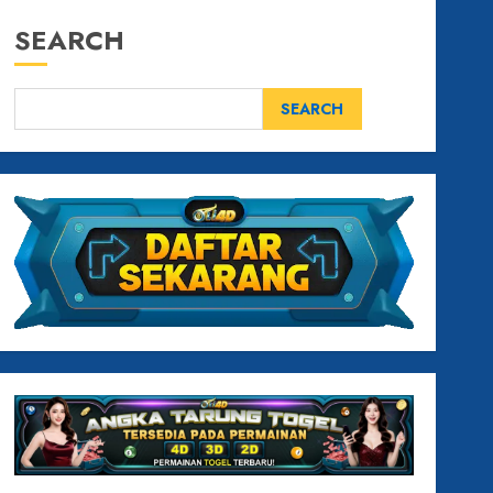
SEARCH
SEARCH