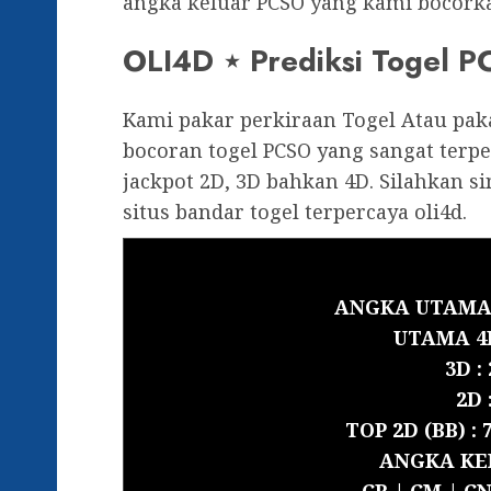
angka keluar PCSO yang kami bocorka
OLI4D ⋆ Prediksi Togel 
Kami pakar perkiraan Togel Atau pa
bocoran togel PCSO yang sangat terp
jackpot 2D, 3D bahkan 4D. Silahkan s
situs bandar togel terpercaya oli4d.
ANGKA UTAMA B
UTAMA 4D
3D :
2D 
TOP 2D (BB) :
ANGKA KE