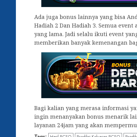
Ada juga bonus lainnya yang bisa An
Hadiah 2 Dan Hadiah 3. Semua event 
yang lama. Jadi selalu ikuti event ya
memberikan banyak kemenangan bagi
Bagi kalian yang merasa informasi y
ingin menanyakan bonus menarik lain
layanan 24jam yang akan mempermud
Tags:
Hasil PCSO
Prediksi Keluaran PCSO
Predi