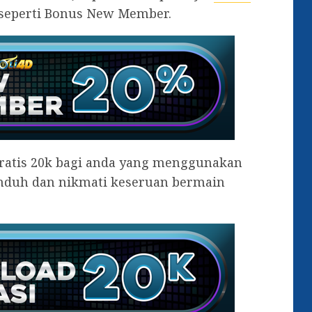
seperti Bonus New Member.
gratis 20k bagi anda yang menggunakan
 unduh dan nikmati keseruan bermain