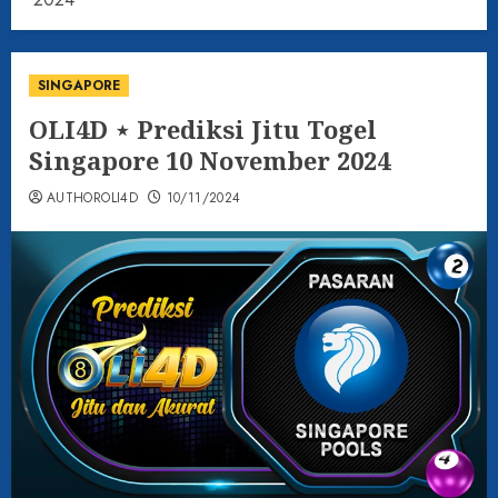
SINGAPORE
OLI4D ⋆ Prediksi Jitu Togel
Singapore 10 November 2024
AUTHOROLI4D
10/11/2024