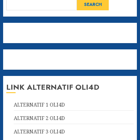
SEARCH
LINK ALTERNATIF OLI4D
ALTERNATIF 1
OLI4D
ALTERNATIF 2
OLI4D
ALTERNATIF 3
OLI4D