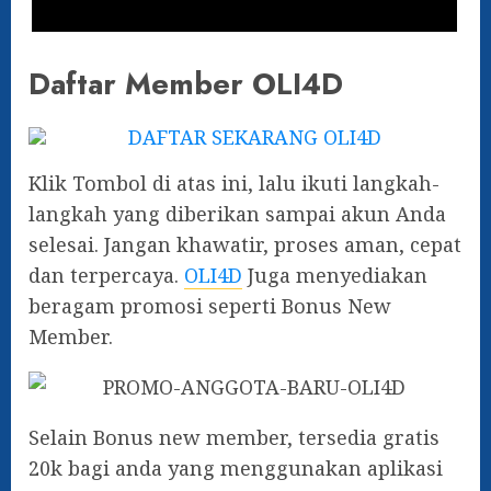
Daftar Member OLI4D
Klik Tombol di atas ini, lalu ikuti langkah-
langkah yang diberikan sampai akun Anda
selesai. Jangan khawatir, proses aman, cepat
dan terpercaya.
OLI4D
Juga menyediakan
beragam promosi seperti Bonus New
Member.
Selain Bonus new member, tersedia gratis
20k bagi anda yang menggunakan aplikasi