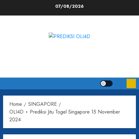
Skip
07/08/2026
to
content
PREDIKSI OLI4D
REKOMENDASI PREDIKSI JITU OLI4D
Home
SINGAPORE
OLI4D ⋆ Prediksi Jitu Togel Singapore 15 November
2024