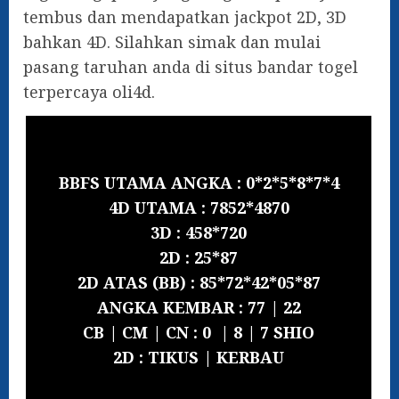
tembus dan mendapatkan jackpot 2D, 3D
bahkan 4D. Silahkan simak dan mulai
pasang taruhan anda di situs bandar togel
terpercaya oli4d.
BBFS UTAMA ANGKA : 0*2*5*8*7*4
4D UTAMA : 7852*4870
3D : 458*720
2D : 25*87
2D ATAS (BB) : 85*72*42*05*87
ANGKA KEMBAR : 77 | 22
CB | CM | CN : 0 | 8 | 7 SHIO
2D : TIKUS | KERBAU