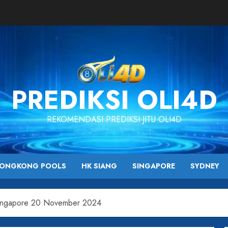
PREDIKSI OLI4D
REKOMENDASI PREDIKSI JITU OLI4D
ONGKONG POOLS
HK SIANG
SINGAPORE
SYDNEY
 Singapore 20 November 2024