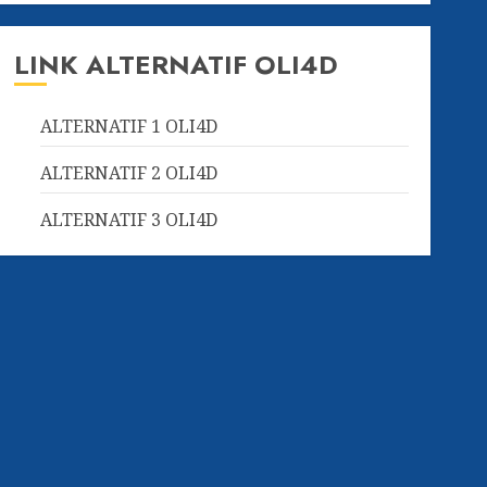
LINK ALTERNATIF OLI4D
ALTERNATIF 1
OLI4D
ALTERNATIF 2
OLI4D
ALTERNATIF 3
OLI4D