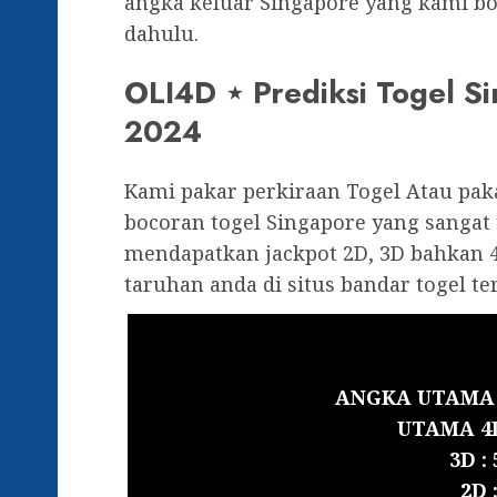
angka keluar Singapore yang kami bo
dahulu.
OLI4D ⋆ Prediksi Togel 
2024
Kami pakar perkiraan Togel Atau pa
bocoran togel Singapore yang sangat
mendapatkan jackpot 2D, 3D bahkan 4
taruhan anda di situs bandar togel te
ANGKA UTAMA B
UTAMA 4D
3D :
2D 