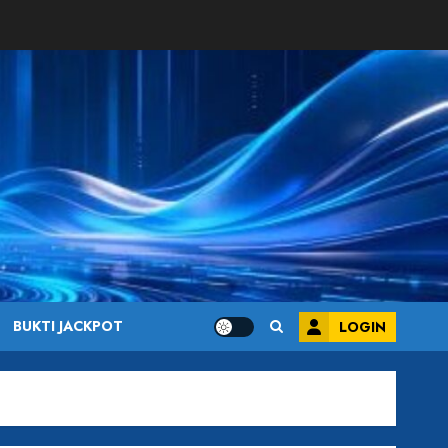
BUKTI JACKPOT
LOGIN