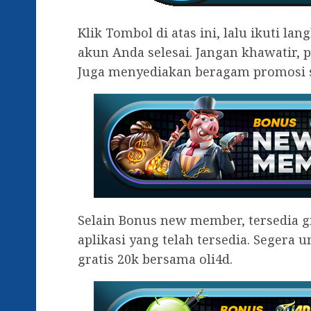
Klik Tombol di atas ini, lalu ikuti l
akun Anda selesai. Jangan khawatir, 
Juga menyediakan beragam promosi 
Selain Bonus new member, tersedia 
aplikasi yang telah tersedia. Segera
gratis 20k bersama oli4d.