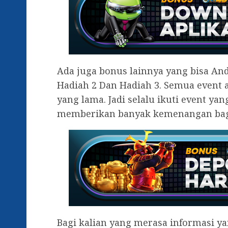
Ada juga bonus lainnya yang bisa An
Hadiah 2 Dan Hadiah 3. Semua event 
yang lama. Jadi selalu ikuti event ya
memberikan banyak kemenangan bagi
Bagi kalian yang merasa informasi y