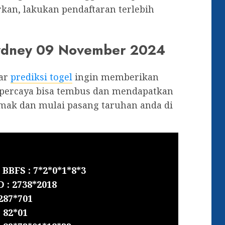
kan, lakukan pendaftaran terlebih
Sydney 09 November 2024
kar
prediksi togel
ingin memberikan
rpercaya bisa tembus dan mendapatkan
imak dan mulai pasang taruhan anda di
BFS : 7*2*0*1*8*3
 : 2738*2018
 287*701
: 82*01