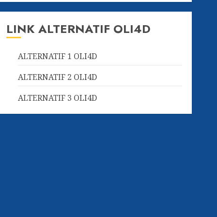
LINK ALTERNATIF OLI4D
ALTERNATIF 1
OLI4D
ALTERNATIF 2
OLI4D
ALTERNATIF 3
OLI4D