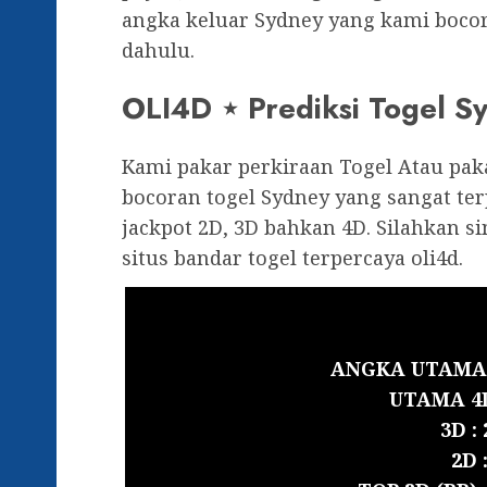
angka keluar Sydney yang kami bocor
dahulu.
OLI4D ⋆ Prediksi Togel 
Kami pakar perkiraan Togel Atau pa
bocoran togel Sydney yang sangat te
jackpot 2D, 3D bahkan 4D. Silahkan s
situs bandar togel terpercaya oli4d.
ANGKA UTAMA B
UTAMA 4D
3D :
2D 