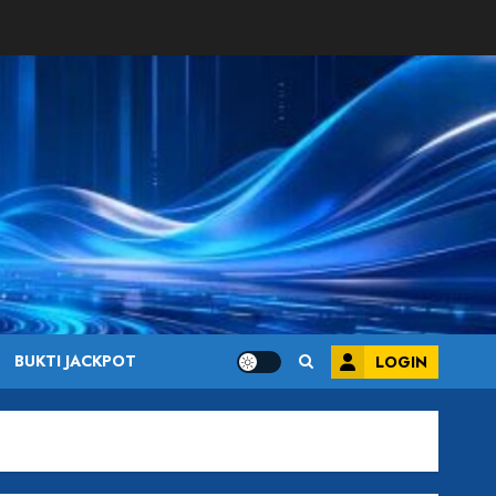
BUKTI JACKPOT
LOGIN