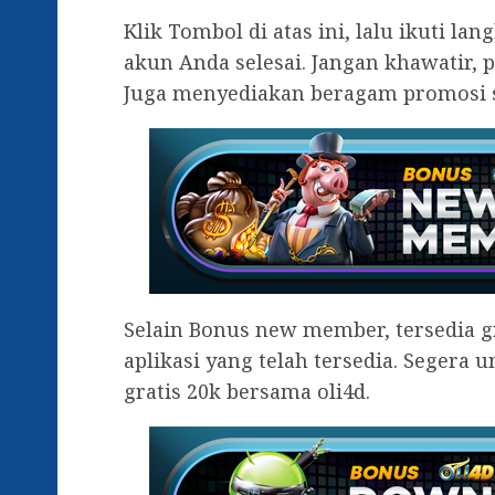
Klik Tombol di atas ini, lalu ikuti l
akun Anda selesai. Jangan khawatir, 
Juga menyediakan beragam promosi 
Selain Bonus new member, tersedia 
aplikasi yang telah tersedia. Segera
gratis 20k bersama oli4d.