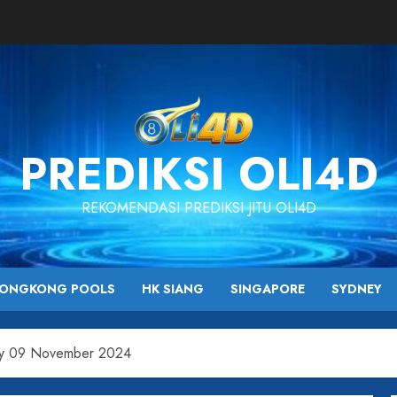
PREDIKSI OLI4D
REKOMENDASI PREDIKSI JITU OLI4D
ONGKONG POOLS
HK SIANG
SINGAPORE
SYDNEY
ney 09 November 2024