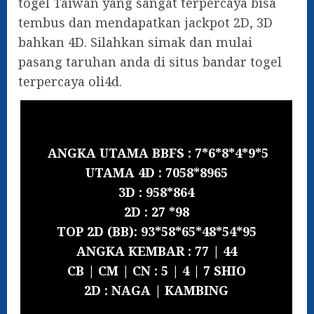
togel Taiwan yang sangat terpercaya bisa
tembus dan mendapatkan jackpot 2D, 3D
bahkan 4D. Silahkan simak dan mulai
pasang taruhan anda di situs bandar togel
terpercaya oli4d.
ANGKA UTAMA BBFS : 7*6*8*4*9*5
UTAMA 4D : 7058*8965
3D : 958*864
2D : 27
*98
TOP 2D (BB): 9
3*58*65*48*54*95
ANGKA KEMBAR : 77
| 44
CB | CM | CN : 5 | 4 | 7 SHIO
2D : NAGA
| KAMBING