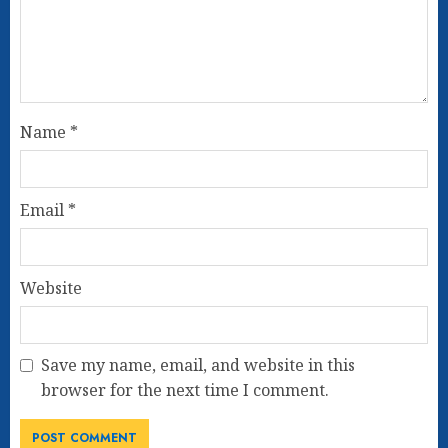
Name
*
Email
*
Website
Save my name, email, and website in this
browser for the next time I comment.