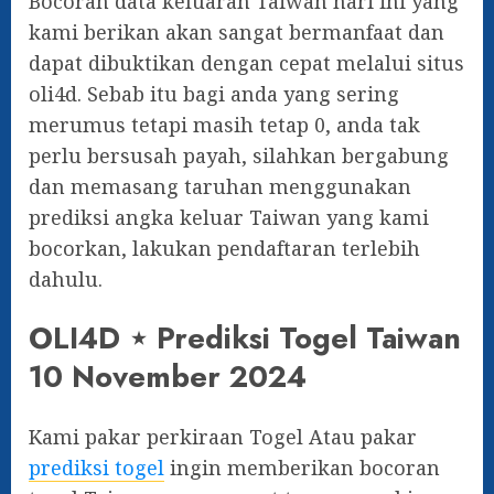
Bocoran data keluaran Taiwan hari ini yang
kami berikan akan sangat bermanfaat dan
dapat dibuktikan dengan cepat melalui situs
oli4d. Sebab itu bagi anda yang sering
merumus tetapi masih tetap 0, anda tak
perlu bersusah payah, silahkan bergabung
dan memasang taruhan menggunakan
prediksi angka keluar Taiwan yang kami
bocorkan, lakukan pendaftaran terlebih
dahulu.
OLI4D ⋆ Prediksi Togel Taiwan
10 November 2024
Kami pakar perkiraan Togel Atau pakar
prediksi togel
ingin memberikan bocoran