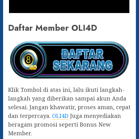
Daftar Member OLI4D
Klik Tombol di atas ini, lalu ikuti langkah-
langkah yang diberikan sampai akun Anda
selesai. Jangan khawatir, proses aman, cepat
dan terpercaya.
OLI4D
Juga menyediakan
beragam promosi seperti Bonus New
Member.