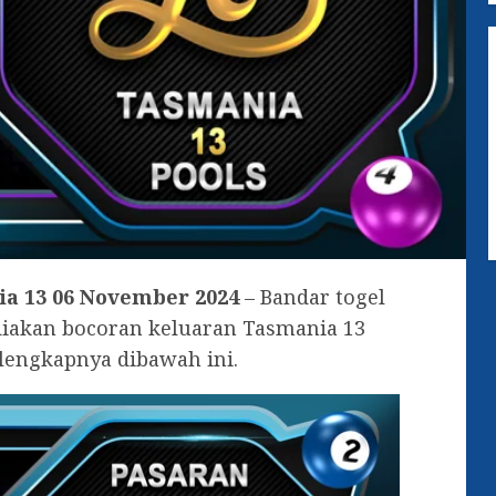
ia 13 06
November 2024
– Bandar togel
diakan bocoran keluaran Tasmania 13
elengkapnya dibawah ini.