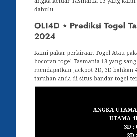
angka keluar Tasmania 13 yang kami 
dahulu.
OLI4D ⋆ Prediksi Togel T
2024
Kami pakar perkiraan Togel Atau pa
bocoran togel Tasmania 13 yang sang
mendapatkan jackpot 2D, 3D bahkan 4
taruhan anda di situs bandar togel te
ANGKA UTAMA B
UTAMA 4D
3D :
2D 