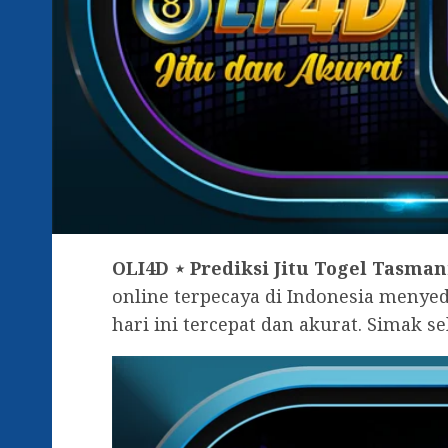
OLI4D ⋆ Prediksi Jitu Togel Tasman
online terpecaya di Indonesia menye
hari ini tercepat dan akurat. Simak s