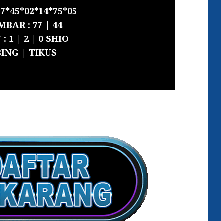
17*45*02*14*75*05
BAR : 77 | 44
: 1 | 2 | 0 SHIO
BING | TIKUS