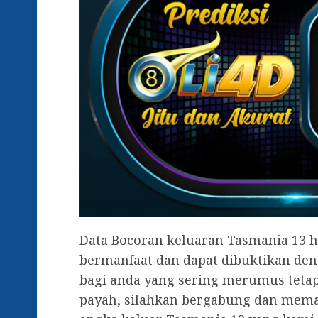
Data Bocoran keluaran Tasmania 13 h
bermanfaat dan dapat dibuktikan denga
bagi anda yang sering merumus tetapi
payah, silahkan bergabung dan mem