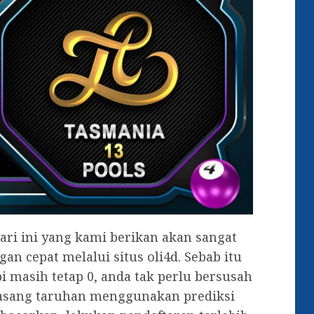
ari ini yang kami berikan akan sangat
n cepat melalui situs oli4d. Sebab itu
 masih tetap 0, anda tak perlu bersusah
asang taruhan menggunakan prediksi