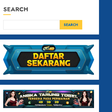
SEARCH
SEARCH