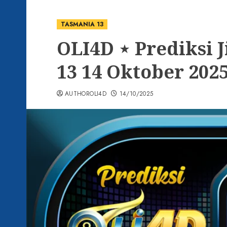
TASMANIA 13
OLI4D ⋆ Prediksi 
13 14 Oktober 202
AUTHOROLI4D
14/10/2025