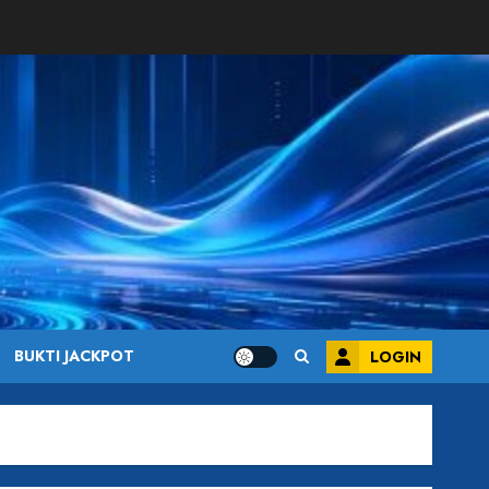
BUKTI JACKPOT
LOGIN