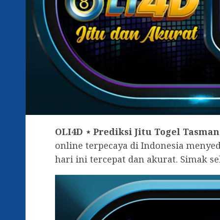
OLI4D ⋆ Prediksi Jitu Togel Tasman
online terpecaya di Indonesia menye
hari ini tercepat dan akurat. Simak s