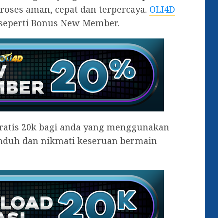
proses aman, cepat dan terpercaya.
OLI4D
seperti Bonus New Member.
gratis 20k bagi anda yang menggunakan
 unduh dan nikmati keseruan bermain