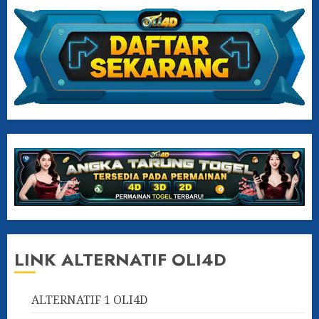
LINK ALTERNATIF OLI4D
ALTERNATIF 1
OLI4D