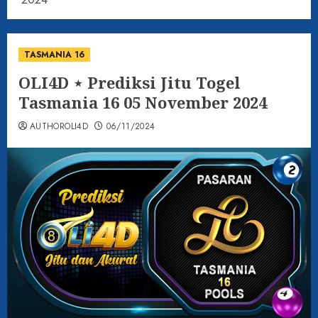
TASMANIA 16
OLI4D ⋆ Prediksi Jitu Togel
Tasmania 16 05 November 2024
AUTHOROLI4D
06/11/2024