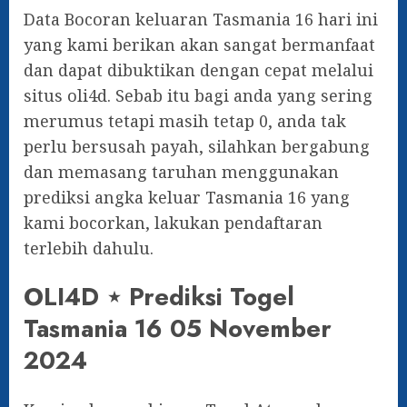
Data Bocoran keluaran Tasmania 16 hari ini
yang kami berikan akan sangat bermanfaat
dan dapat dibuktikan dengan cepat melalui
situs oli4d. Sebab itu bagi anda yang sering
merumus tetapi masih tetap 0, anda tak
perlu bersusah payah, silahkan bergabung
dan memasang taruhan menggunakan
prediksi angka keluar Tasmania 16 yang
kami bocorkan, lakukan pendaftaran
terlebih dahulu.
OLI4D ⋆ Prediksi Togel
Tasmania 16 05 November
2024