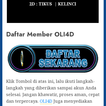
2D : TIKUS
| KELINCI
Daftar Member OLI4D
Klik Tombol di atas ini, lalu ikuti langkah-
langkah yang diberikan sampai akun Anda
selesai. Jangan khawatir, proses aman, cepat
dan terpercaya.
OLI4D
Juga menyediakan