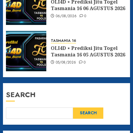
OLI4D ⋆ Prediksi Jitu Togel
Tasmania 16 06 AGUSTUS 2026
06/08/2026
0
TASMANIA 16
OLI4D ⋆ Prediksi Jitu Togel
Tasmania 16 05 AGUSTUS 2026
05/08/2026
0
SEARCH
SEARCH