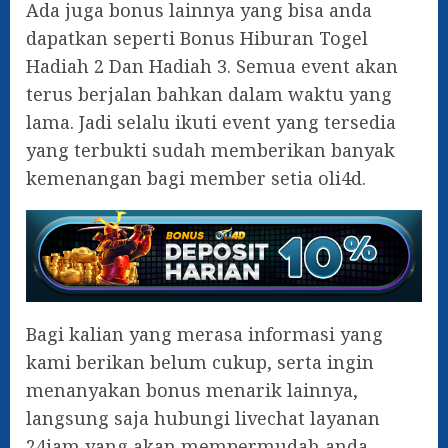
Ada juga bonus lainnya yang bisa anda
dapatkan seperti Bonus Hiburan Togel
Hadiah 2 Dan Hadiah 3. Semua event akan
terus berjalan bahkan dalam waktu yang
lama. Jadi selalu ikuti event yang tersedia
yang terbukti sudah memberikan banyak
kemenangan bagi member setia oli4d.
Bagi kalian yang merasa informasi yang
kami berikan belum cukup, serta ingin
menanyakan bonus menarik lainnya,
langsung saja hubungi livechat layanan
24jam yang akan mempermudah anda