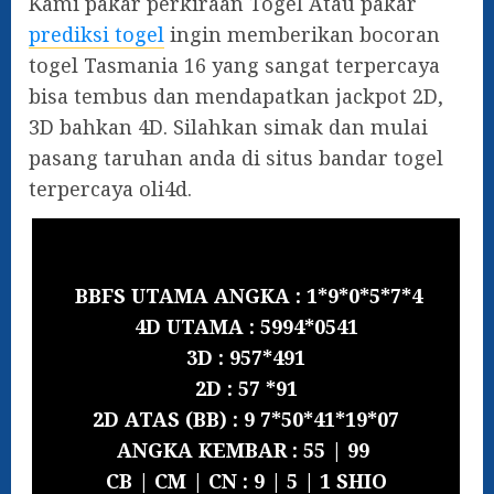
Kami pakar perkiraan Togel Atau pakar
prediksi togel
ingin memberikan bocoran
togel Tasmania 16 yang sangat terpercaya
bisa tembus dan mendapatkan jackpot 2D,
3D bahkan 4D. Silahkan simak dan mulai
pasang taruhan anda di situs bandar togel
terpercaya oli4d.
BBFS UTAMA ANGKA : 1*9*0*5*7*4
4D UTAMA : 5994*0541
3D : 957*491
2D : 57
*91
2D ATAS (BB) : 9
7*50*41*19*07
ANGKA KEMBAR : 55
| 99
CB | CM | CN : 9 | 5 | 1 SHIO