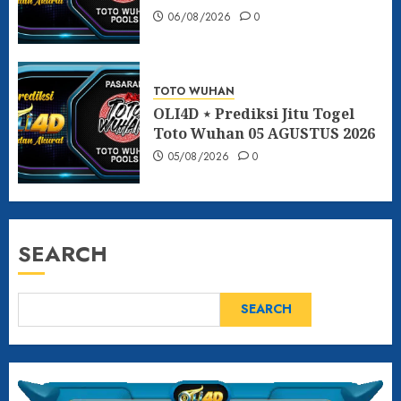
06/08/2026
0
TOTO WUHAN
OLI4D ⋆ Prediksi Jitu Togel
Toto Wuhan 05 AGUSTUS 2026
05/08/2026
0
SEARCH
SEARCH