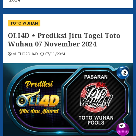
TOTO WUHAN
OLI4D ⋆ Prediksi Jitu Togel Toto
Wuhan 07 November 2024
AUTHOROLI4D
07/11/2024