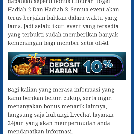
dapatkan seperti Bonus Hiburan Togel
Hadiah 2 Dan Hadiah 3. Semua event akan
terus berjalan bahkan dalam waktu yang
lama. Jadi selalu ikuti event yang tersedia
yang terbukti sudah memberikan banyak
kemenangan bagi member setia oli4d.
Bagi kalian yang merasa informasi yang
kami berikan belum cukup, serta ingin
menanyakan bonus menarik lainnya,
langsung saja hubungi livechat layanan
24jam yang akan mempermudah anda
mendapatkan informasi.