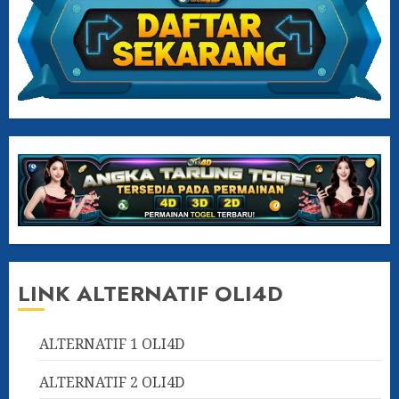
LINK ALTERNATIF OLI4D
ALTERNATIF 1
OLI4D
ALTERNATIF 2
OLI4D