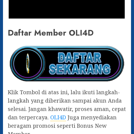
Daftar Member OLI4D
Klik Tombol di atas ini, lalu ikuti langkah-
langkah yang diberikan sampai akun Anda
selesai. Jangan khawatir, proses aman, cepat
dan terpercaya.
OLI4D
Juga menyediakan
beragam promosi seperti Bonus New