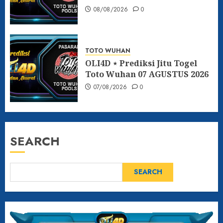
08/08/2026
0
TOTO WUHAN
OLI4D ⋆ Prediksi Jitu Togel
Toto Wuhan 07 AGUSTUS 2026
07/08/2026
0
SEARCH
SEARCH