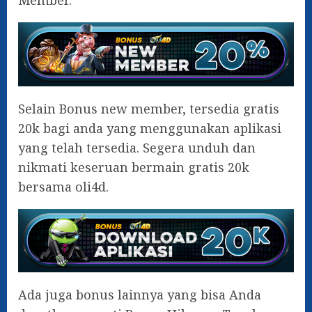
Member.
Selain Bonus new member, tersedia gratis
20k bagi anda yang menggunakan aplikasi
yang telah tersedia. Segera unduh dan
nikmati keseruan bermain gratis 20k
bersama oli4d.
Ada juga bonus lainnya yang bisa Anda