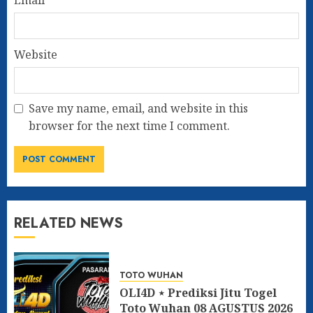
Website
Save my name, email, and website in this
browser for the next time I comment.
RELATED NEWS
TOTO WUHAN
OLI4D ⋆ Prediksi Jitu Togel
Toto Wuhan 08 AGUSTUS 2026