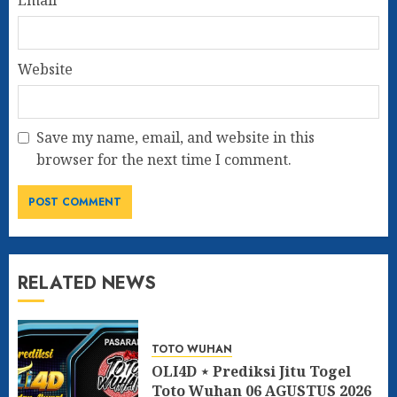
Website
Save my name, email, and website in this
browser for the next time I comment.
RELATED NEWS
TOTO WUHAN
OLI4D ⋆ Prediksi Jitu Togel
Toto Wuhan 06 AGUSTUS 2026