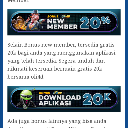
Member.
Selain Bonus new member, tersedia gratis
20k bagi anda yang menggunakan aplikasi
yang telah tersedia. Segera unduh dan
nikmati keseruan bermain gratis 20k
bersama oli4d.
Ada juga bonus lainnya yang bisa anda