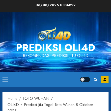
Skip
06/08/2026
03:34:23
to
content
PREDIKSI OLI4D
REKOMENDASI PREDIKSI JITU OLI4D
Primary
Menu
Home
TOTO WUHAN
OLI4D ⋆ Prediksi Jitu Togel Toto Wuhan 8 Oktober
2025