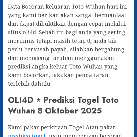
Data Bocoran keluaran Toto Wuhan hari ini
yang kami berikan akan sangat bermanfaat
dan dapat dibuktikan dengan cepat melalui
situs oli4d. Sebab itu bagi anda yang sering
merumus tetapi masih tetap 0, anda tak
perlu bersusah payah, silahkan bergabung
dan memasang taruhan menggunakan
prediksi angka keluar Toto Wuhan yang
kami bocorkan, lakukan pendaftaran
terlebih dahulu.
OLI4D ⋆ Prediksi Togel Toto
Wuhan 8
Oktober 2025
Kami pakar perkiraan Togel Atau pakar
prediksi togel
ingin memberikan bocoran