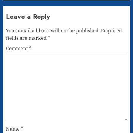
Leave a Reply
Your email address will not be published.
Required
fields are marked
*
Comment
*
Name
*