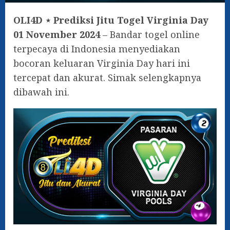
OLI4D ⋆ Prediksi Jitu Togel Virginia Day
01 November 2024
– Bandar togel online
terpecaya di Indonesia menyediakan
bocoran keluaran Virginia Day hari ini
tercepat dan akurat. Simak selengkapnya
dibawah ini.