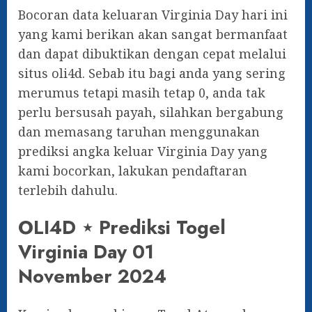
Bocoran data keluaran Virginia Day hari ini
yang kami berikan akan sangat bermanfaat
dan dapat dibuktikan dengan cepat melalui
situs oli4d. Sebab itu bagi anda yang sering
merumus tetapi masih tetap 0, anda tak
perlu bersusah payah, silahkan bergabung
dan memasang taruhan menggunakan
prediksi angka keluar Virginia Day yang
kami bocorkan, lakukan pendaftaran
terlebih dahulu.
OLI4D ⋆ Prediksi Togel
Virginia Day 01
November 2024