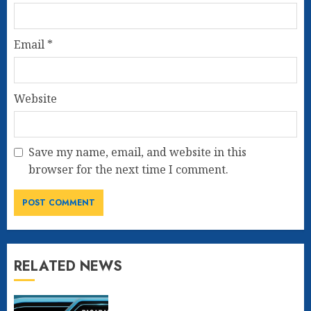
Email
*
Website
Save my name, email, and website in this
browser for the next time I comment.
RELATED NEWS