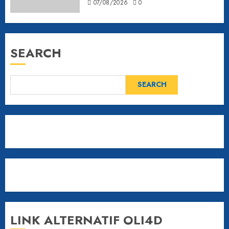
07/08/2026
0
SEARCH
SEARCH
LINK ALTERNATIF OLI4D