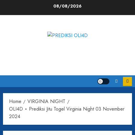
Skip
08/08/2026
to
content
PREDIKSI OLI4D
REKOMENDASI PREDIKSI JITU OLI4D
Home
VIRGINIA NIGHT
OLI4D ⋆ Prediksi Jitu Togel Virginia Night 03 November
2024