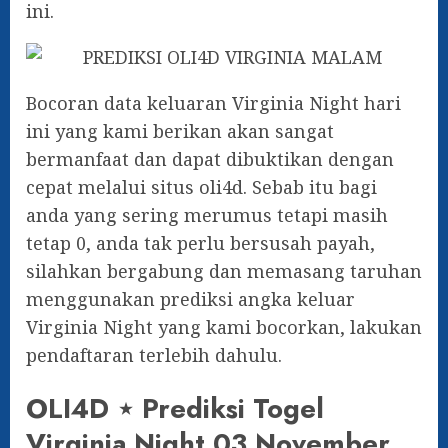
ini.
Bocoran data keluaran Virginia Night hari
ini yang kami berikan akan sangat
bermanfaat dan dapat dibuktikan dengan
cepat melalui situs oli4d. Sebab itu bagi
anda yang sering merumus tetapi masih
tetap 0, anda tak perlu bersusah payah,
silahkan bergabung dan memasang taruhan
menggunakan prediksi angka keluar
Virginia Night yang kami bocorkan, lakukan
pendaftaran terlebih dahulu.
OLI4D ⋆ Prediksi Togel
Virginia Night 03 November