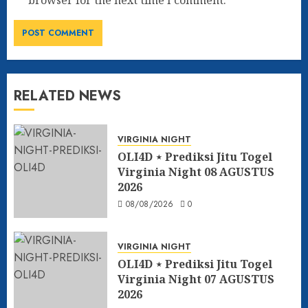
RELATED NEWS
VIRGINIA NIGHT
OLI4D ⋆ Prediksi Jitu Togel
Virginia Night 08 AGUSTUS
2026
08/08/2026
0
VIRGINIA NIGHT
OLI4D ⋆ Prediksi Jitu Togel
Virginia Night 07 AGUSTUS
2026