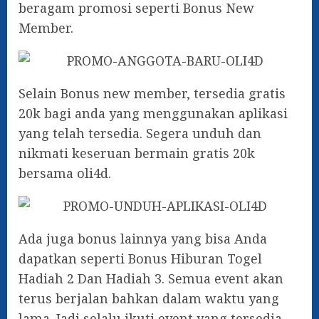
beragam promosi seperti Bonus New
Member.
Selain Bonus new member, tersedia gratis
20k bagi anda yang menggunakan aplikasi
yang telah tersedia. Segera unduh dan
nikmati keseruan bermain gratis 20k
bersama oli4d.
Ada juga bonus lainnya yang bisa Anda
dapatkan seperti Bonus Hiburan Togel
Hadiah 2 Dan Hadiah 3. Semua event akan
terus berjalan bahkan dalam waktu yang
lama. Jadi selalu ikuti event yang tersedia