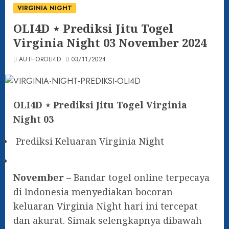
VIRGINIA NIGHT
OLI4D ⋆ Prediksi Jitu Togel
Virginia Night 03 November 2024
AUTHOROLI4D
03/11/2024
OLI4D ⋆ Prediksi Jitu Togel Virginia
Night 03
Prediksi Keluaran Virginia Night
November
– Bandar togel online terpecaya
di Indonesia menyediakan bocoran
keluaran Virginia Night hari ini tercepat
dan akurat. Simak selengkapnya dibawah