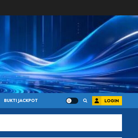
BUKTI JACKPOT
LOGIN