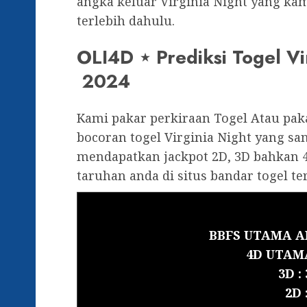
angka keluar Virginia Night yang ka
terlebih dahulu.
OLI4D ⋆ Prediksi Togel V
2024
Kami pakar perkiraan Togel Atau pa
bocoran togel Virginia Night yang sa
mendapatkan jackpot 2D, 3D bahkan 4
taruhan anda di situs bandar togel te
BBFS UTAMA AN
4D UTAMA
3D :
2D 