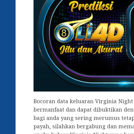
Bocoran data keluaran Virginia Night
bermanfaat dan dapat dibuktikan denga
bagi anda yang sering merumus tetapi
payah, silahkan bergabung dan mem