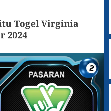
itu Togel Virginia
r 2024