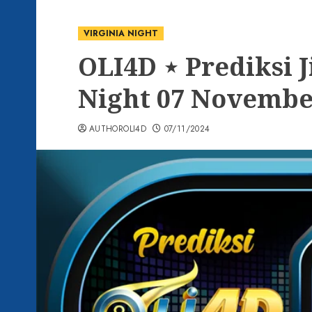
VIRGINIA NIGHT
OLI4D ⋆ Prediksi J
Night 07 Novembe
AUTHOROLI4D
07/11/2024