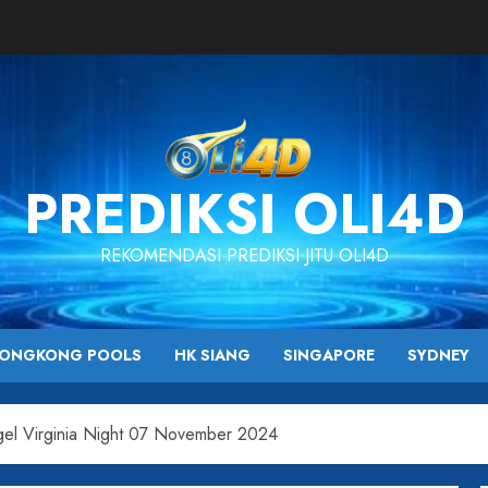
PREDIKSI OLI4D
REKOMENDASI PREDIKSI JITU OLI4D
ONGKONG POOLS
HK SIANG
SINGAPORE
SYDNEY
ogel Virginia Night 07 November 2024