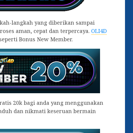
angkah-langkah yang diberikan sampai
proses aman, cepat dan terpercaya.
OLI4D
seperti Bonus New Member.
gratis 20k bagi anda yang menggunakan
 unduh dan nikmati keseruan bermain