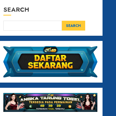
SEARCH
SEARCH