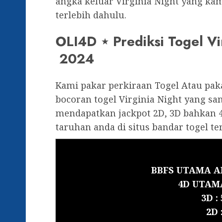
angka keluar Virginia Night yang ka
terlebih dahulu.
OLI4D ⋆ Prediksi Togel V
2024
Kami pakar perkiraan Togel Atau pa
bocoran togel Virginia Night yang sa
mendapatkan jackpot 2D, 3D bahkan 4
taruhan anda di situs bandar togel te
BBFS UTAMA AN
4D UTAMA
3D :
2D 