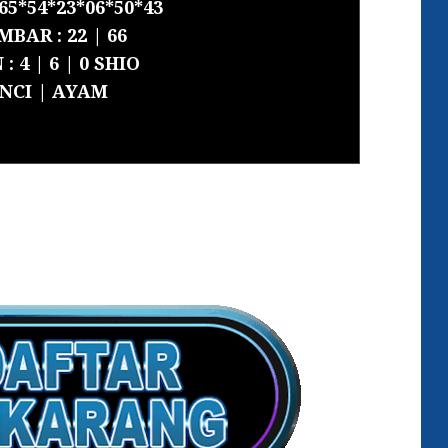
 65*54*23*06*50*43
MBAR : 22
| 66
: 4 | 6 | 0 SHIO
INCI
| AYAM