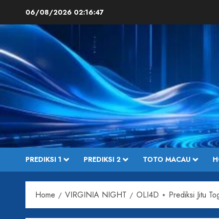
Skip
06/08/2026
02:16:48
to
content
PREDIKSI 1
PREDIKSI 2
TOTO MACAU
H
Home
VIRGINIA NIGHT
OLI4D ⋆ Prediksi Jitu T