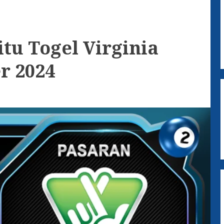
itu Togel Virginia
r 2024