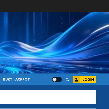
BUKTI JACKPOT
LOGIN