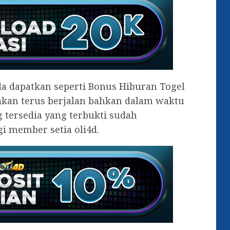
da dapatkan seperti Bonus Hiburan Togel
akan terus berjalan bahkan dalam waktu
ng tersedia yang terbukti sudah
 member setia oli4d.