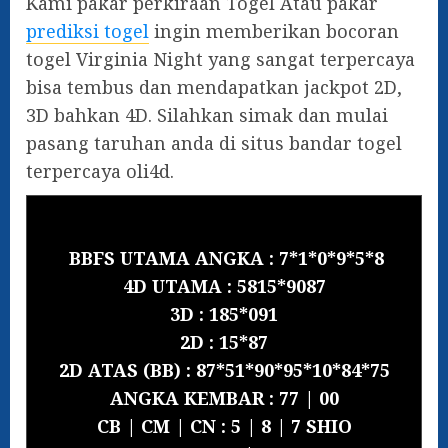
Kami pakar perkiraan Togel Atau pakar
prediksi togel
ingin memberikan bocoran
togel Virginia Night yang sangat terpercaya
bisa tembus dan mendapatkan jackpot 2D,
3D bahkan 4D. Silahkan simak dan mulai
pasang taruhan anda di situs bandar togel
terpercaya oli4d.
BBFS UTAMA ANGKA : 7*1*0*9*5*8
4D UTAMA : 5815*9087
3D : 185*091
2D : 15*87
2D ATAS (BB) :
87*51*90*95*10*84*75
ANGKA KEMBAR : 77
| 00
CB | CM | CN : 5 | 8 | 7 SHIO