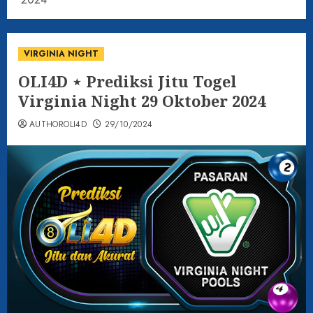
VIRGINIA NIGHT
OLI4D ⋆ Prediksi Jitu Togel
Virginia Night 29 Oktober 2024
AUTHOROLI4D
29/10/2024