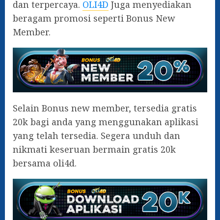
dan terpercaya.
OLI4D
Juga menyediakan
beragam promosi seperti Bonus New
Member.
Selain Bonus new member, tersedia gratis
20k bagi anda yang menggunakan aplikasi
yang telah tersedia. Segera unduh dan
nikmati keseruan bermain gratis 20k
bersama oli4d.