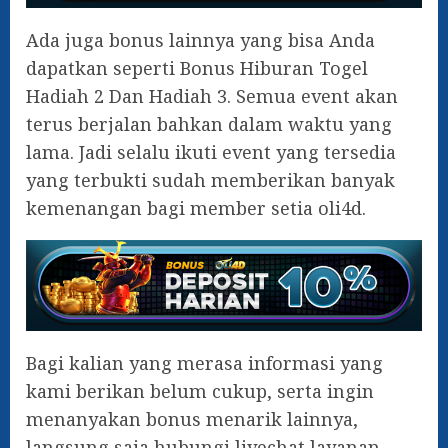
Ada juga bonus lainnya yang bisa Anda
dapatkan seperti Bonus Hiburan Togel
Hadiah 2 Dan Hadiah 3. Semua event akan
terus berjalan bahkan dalam waktu yang
lama. Jadi selalu ikuti event yang tersedia
yang terbukti sudah memberikan banyak
kemenangan bagi member setia oli4d.
Bagi kalian yang merasa informasi yang
kami berikan belum cukup, serta ingin
menanyakan bonus menarik lainnya,
langsung saja hubungi livechat layanan