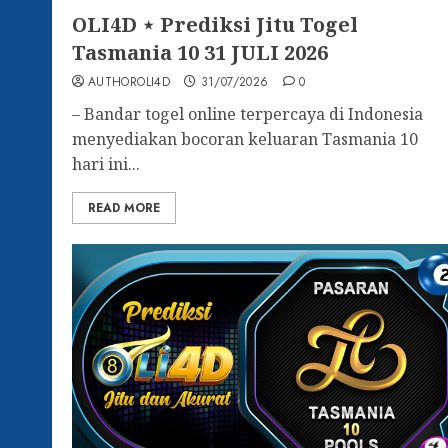
OLI4D ⋆ Prediksi Jitu Togel
Tasmania 10 31 JULI 2026
AUTHOROLI4D
31/07/2026
0
– Bandar togel online terpercaya di Indonesia
menyediakan bocoran keluaran Tasmania 10
hari ini...
READ MORE