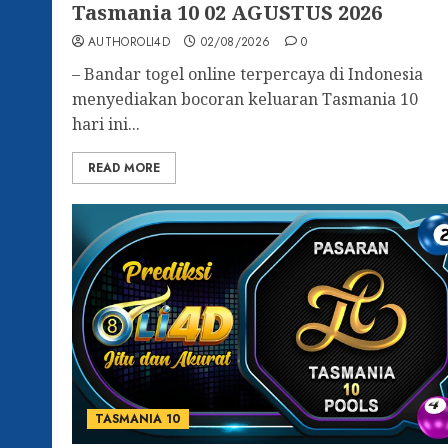
Tasmania 10 02 AGUSTUS 2026
AUTHOROLI4D
02/08/2026
0
– Bandar togel online terpercaya di Indonesia
menyediakan bocoran keluaran Tasmania 10
hari ini...
READ MORE
TASMANIA 10