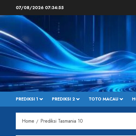
Skip
07/08/2026
07:34:56
to
content
PREDIKSI 1
PREDIKSI 2
TOTO MACAU
H
Home
Prediksi Tasmania 10