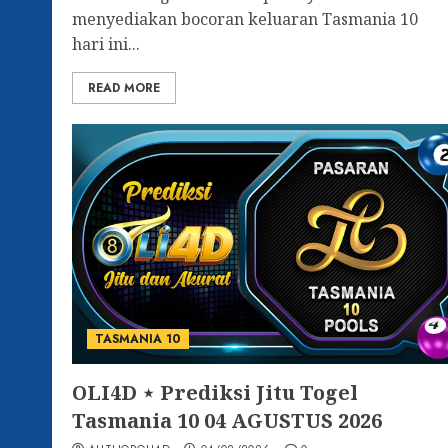
menyediakan bocoran keluaran Tasmania 10
hari ini...
READ MORE
TASMANIA 10
OLI4D ⋆ Prediksi Jitu Togel
Tasmania 10 04 AGUSTUS 2026