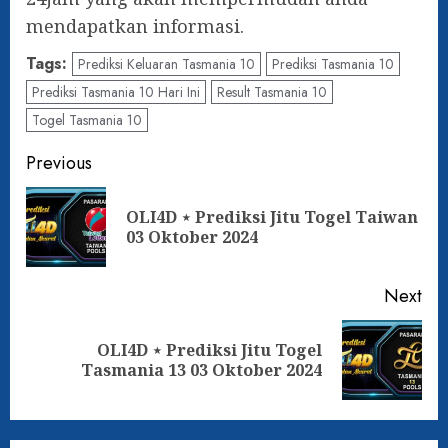
mendapatkan informasi.
Tags:
Prediksi Keluaran Tasmania 10
Prediksi Tasmania 10
Prediksi Tasmania 10 Hari Ini
Result Tasmania 10
Togel Tasmania 10
Post
Previous
navigation
OLI4D ⋆ Prediksi Jitu Togel Taiwan
Pre
03 Oktober 2024
pos
Next
OLI4D ⋆ Prediksi Jitu Togel
Next
Tasmania 13 03 Oktober 2024
post: