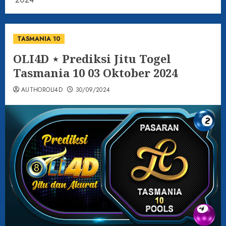
TASMANIA 10
OLI4D ⋆ Prediksi Jitu Togel
Tasmania 10 03 Oktober 2024
AUTHOROLI4D
30/09/2024