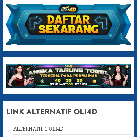
LINK ALTERNATIF OLI4D
ALTERNATIF 1
OLI4D