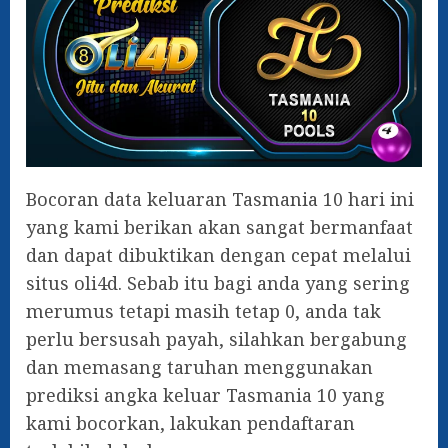
Bocoran data keluaran Tasmania 10 hari ini
yang kami berikan akan sangat bermanfaat
dan dapat dibuktikan dengan cepat melalui
situs oli4d. Sebab itu bagi anda yang sering
merumus tetapi masih tetap 0, anda tak
perlu bersusah payah, silahkan bergabung
dan memasang taruhan menggunakan
prediksi angka keluar Tasmania 10 yang
kami bocorkan, lakukan pendaftaran