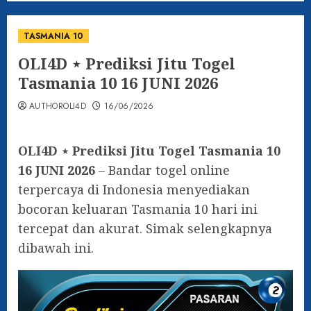
TASMANIA 10
OLI4D ⋆ Prediksi Jitu Togel
Tasmania 10 16 JUNI 2026
AUTHOROLI4D
16/06/2026
OLI4D ⋆ Prediksi Jitu Togel Tasmania 10
16 JUNI 2026
– Bandar togel online
terpercaya di Indonesia menyediakan
bocoran keluaran Tasmania 10 hari ini
tercepat dan akurat. Simak selengkapnya
dibawah ini.