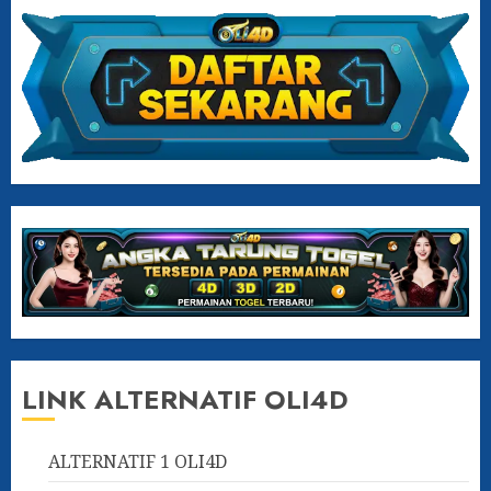
LINK ALTERNATIF OLI4D
ALTERNATIF 1
OLI4D