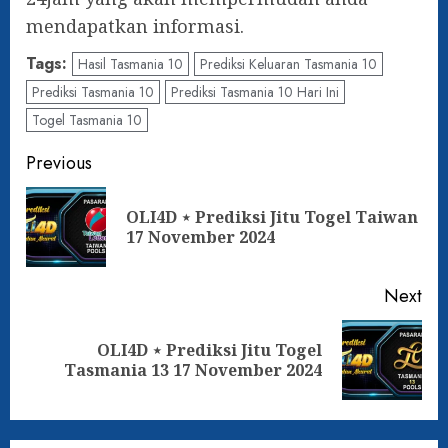
mendapatkan informasi.
Tags:
Hasil Tasmania 10
Prediksi Keluaran Tasmania 10
Prediksi Tasmania 10
Prediksi Tasmania 10 Hari Ini
Togel Tasmania 10
Post
Previous
navigation
OLI4D ⋆ Prediksi Jitu Togel Taiwan
Pre
17 November 2024
pos
Next
OLI4D ⋆ Prediksi Jitu Togel
Next
Tasmania 13 17 November 2024
post: