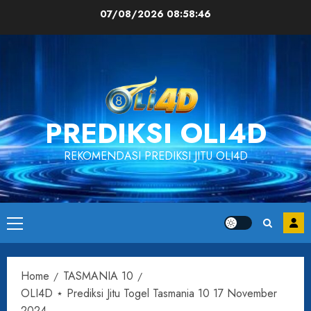
Skip
07/08/2026
08:58:47
to
content
PREDIKSI OLI4D
REKOMENDASI PREDIKSI JITU OLI4D
Primary
Menu
Home
TASMANIA 10
OLI4D ⋆ Prediksi Jitu Togel Tasmania 10 17 November
2024