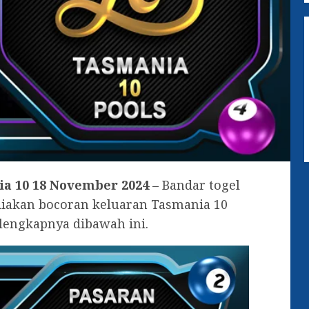
ia 10 18 November 2024
– Bandar togel
diakan bocoran keluaran Tasmania 10
elengkapnya dibawah ini.