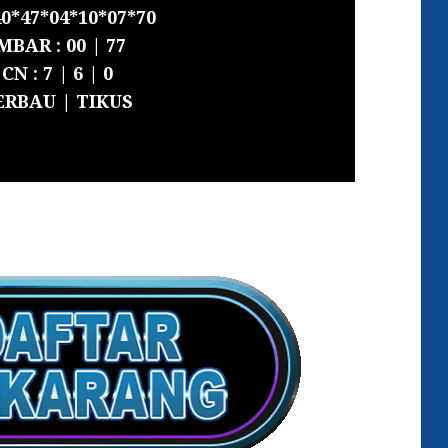
40*47*04*10*07*70
BAR : 00 | 77
CN : 7 | 6 | 0
KERBAU | TIKUS