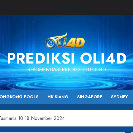
PREDIKSI OLI4D
REKOMENDASI PREDIKSI JITU OLI4D
ONGKONG POOLS
HK SIANG
SINGAPORE
SYDNEY
l Tasmania 10 18 November 2024