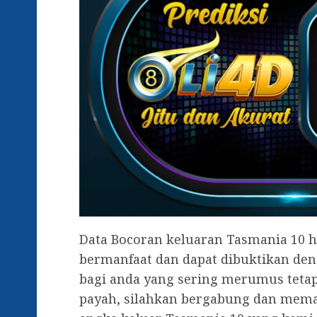
Data Bocoran keluaran Tasmania 10 h
bermanfaat dan dapat dibuktikan denga
bagi anda yang sering merumus tetapi
payah, silahkan bergabung dan mem