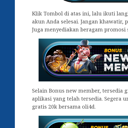
Klik Tombol di atas ini, lalu ikuti l
akun Anda selesai. Jangan khawatir, 
Juga menyediakan beragam promosi 
Selain Bonus new member, tersedia 
aplikasi yang telah tersedia. Segera
gratis 20k bersama oli4d.