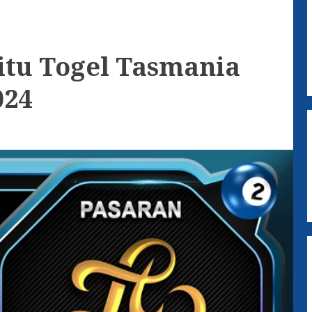
Jitu Togel Tasmania
024